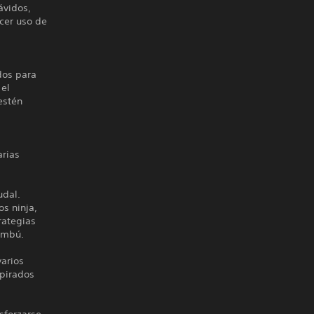
ávidos,
cer uso de
dos para
 el
estén
arias
udal.
s ninja,
rategias
ambú.
arios
spirados