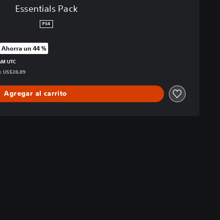
Essentials Pack
PS4
Ahorra un 44 %
precio original de US$29.99
 AM UTC
s: US$28.89
Agregar al carrito