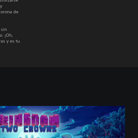
sforzarse
 y
 corona de
 sin
o. ¡Oh,
as y es tu