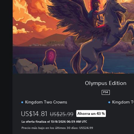
u
s
E
d
i
t
i
o
n
Olympus Edition
PS4
Kingdom Two Crowns
Kingdom Tw
US$14.81
US$25.99
Ahorra un 43 %
Rebajado del precio original de US$25.99
La oferta finaliza el 13/8/2026 06:59 AM UTC
Precio más bajo en los últimos 30 días: US$24.99