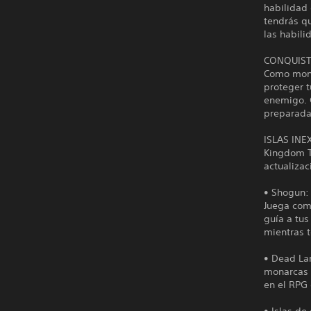
habilidad 
tendrás q
las habil
CONQUIS
Como monar
proteger t
enemigo. 
preparadas
ISLAS IN
Kingdom T
actualizac
• Shogun: 
Juega com
guía a tus
mientras 
• Dead La
monarcas 
en el RPG 