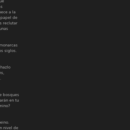
que
as
ece a la
 papel de
s reclutar
 unas
 monarcas
os siglos.
 hazlo
ns,
.
re bosques
arán en tu
amino?
eino.
n nivel de