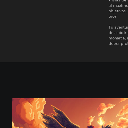
• Islas de
al máximo 
objetivos.
oro?
Tu aventur
descubrir 
monarca, 
deber prot
O
l
y
m
p