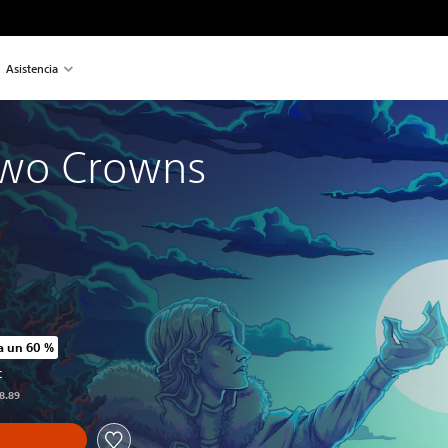
Asistencia
wo Crowns
a un 60 %
o original de US$19.99
C
18.89