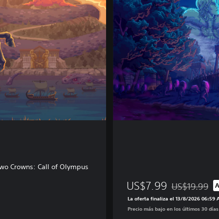
o
m
T
w
o
C
r
o
w
n
s
o Crowns: Call of Olympus
US$7.99
US$19.99
A
Rebajado del p
La oferta finaliza el 13/8/2026 06:59
Precio más bajo en los últimos 30 día