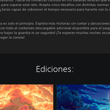
 desafíos: Hasta los monarcas curtidos en mil batallas tendrán que e
para superar este reto. Acepta cinco desafíos con distintas normas
 ¿Serás capaz de sobrevivir el tiempo necesario para hacerte con la
a es solo el principio. Explora más historias sin contar y ubicaciones
con todo el contenido descargable adicional disponible para el jueg
no bajes la guardia ni un segundo! ¡Te esperan muchas noches oscur
eger la corona!
Ediciones:
K
i
n
g
d