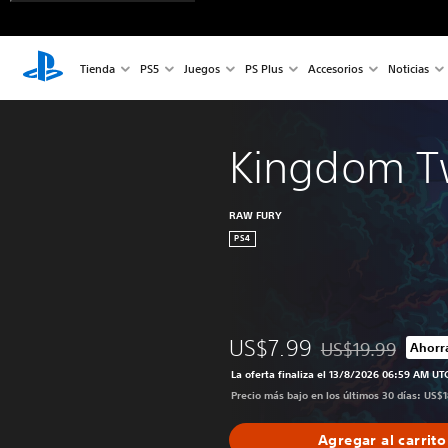
Tienda
PS5
Juegos
PS Plus
Accesorios
Noticias
Kingdom T
RAW FURY
PS4
US$7.99
US$19.99
Ahorr
Rebajado del preci
La oferta finaliza el 13/8/2026 06:59 AM UT
Precio más bajo en los últimos 30 días: US$
Agregar al carrito