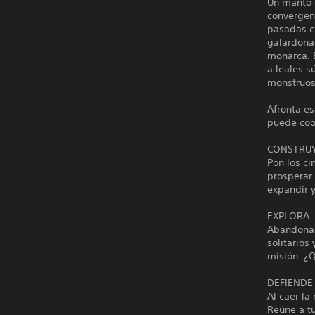
Un manto 
convergen 
pasadas c
galardona
monarca. E
a leales s
monstruosa
Afronta e
puede coop
CONSTRU
Pon los ci
prosperar
expandir y
EXPLORA
Abandona 
solitarios
misión. ¿Q
DEFIENDE
Al caer la
Reúne a t