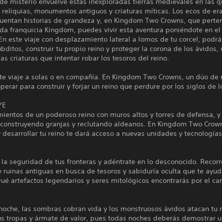
de misterio envuelve estas inexploradas tierras medievales en las 
reliquias, monumentos antiguos y criaturas míticas. Los ecos de er
uentan historias de grandeza y, en Kingdom Two Crowns, que perten
da franquicia Kingdom, puedes vivir esta aventura poniéndote en el
n este viaje con desplazamiento lateral a lomos de tu corcel, podrá
úbditos, construir tu propio reino y proteger la corona de los ávidos,
s criaturas que intentar robar los tesoros del reino.
ste viaje a solas o en compañía. En Kingdom Two Crowns, un dúo de
erar para construir y forjar un reino que perdure por los siglos de l
YE
mientos de un poderoso reino con muros altos y torres de defensa, y
 construyendo granjas y reclutando aldeanos. En Kingdom Two Crow
 desarrollar tu reino te dará acceso a nuevas unidades y tecnologías
la seguridad de tus fronteras y adéntrate en lo desconocido. Recor
 y ruinas antiguas en busca de tesoros y sabiduría oculta que te ayud
ué artefactos legendarios y seres mitológicos encontrarás por el c
 noche, las sombras cobran vida y los monstruosos ávidos atacan tu r
us tropas y ármate de valor, pues todas noches deberás demostrar u