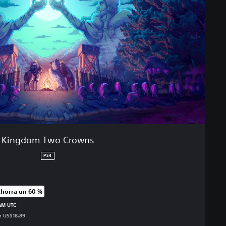
Kingdom Two Crowns
PS4
horra un 60 %
recio original de US$19.99
 AM UTC
s: US$18.89