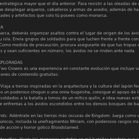
estratégica mayor que el día anterior. Para resistir a las oleadas de 
ue desplegar arqueros, caballeros y armas de asedio, además de ha
idades y artefactos que solo tú posees como monarca.
TA
ca, deberás organizar asaltos contra el lugar de origen de los ávi
u isla. Envía grupos de soldados para que luchen frente a frente con
Como medida de precaución, procura asegurarte de que tus tropas 
 y sean suficientes en número; los ávidos no se rinden ante nada.
EXPLORADAS
wo Crowns es una experiencia en constante evolución que incluye v
iones de contenido gratuitas:
Viaja a tierras inspiradas en la arquitectura y la cultura del Japón fe
o un poderoso shogun o una onna-bugeisha, consigue el apoyo de lo
 soldados a la batalla a lomos de un mítico quilin, e idea nuevas est
te enfrentas a los ávidos escondidos entre los densos bosques de b
nds: Adéntrate en las tierras más oscuras de Kingdom. Juega como v
únicos, incluida la unefragmentos Miriam, con poderosos rasgos in
de acción y horror gótico Bloodstained.