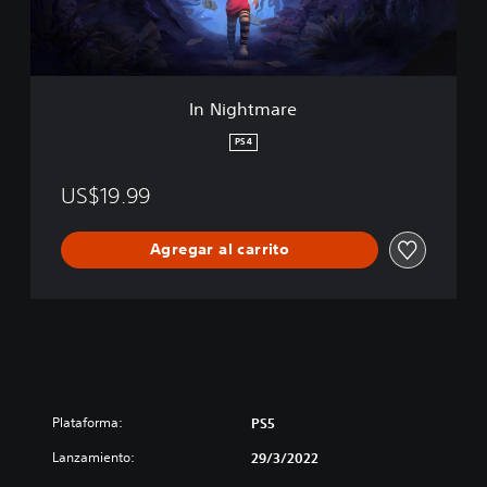
a
r
e
In Nightmare
PS4
US$19.99
Agregar al carrito
Plataforma:
PS5
Lanzamiento:
29/3/2022