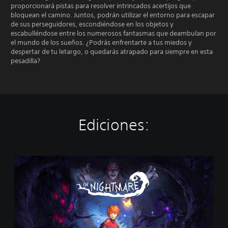
proporcionará pistas para resolver intrincados acertijos que
bloquean el camino. Juntos, podrán utilizar el entorno para escapar
de sus perseguidores, escondiéndose en los objetos y
escabulléndose entre los numerosos fantasmas que deambulan por
el mundo de los sueños. ¿Podrás enfrentarte a tus miedos y
despertar de tu letargo, o quedarás atrapado para siempre en esta
pesadilla?
Ediciones:
I
n
N
i
g
h
t