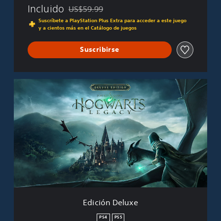
Incluido
US$59.99
Rebajado del precio original de US$59.99
Suscríbete a PlayStation Plus Extra para acceder a este juego
y a cientos más en el Catálogo de juegos
Suscribirse
E
d
i
c
i
ó
n
D
e
l
u
x
e
Edición Deluxe
PS4
PS5