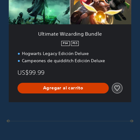
W
i
z
a
r
Ultimate Wizarding Bundle
d
i
PS4
PS5
n
Hogwarts Legacy Edición Deluxe
g
B
Campeones de quidditch Edición Deluxe
u
n
US$99.99
d
l
Agregar al carrito
e