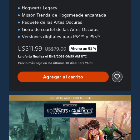
Hogwarts Legacy
Misión Tienda de Hogsmeade encantada
Paquete de las Artes Oscuras
Gorro de cuartel de las Artes Oscuras
Versiones digitales para PS4™ y PS5™
US$11.99
US$79.99
Ahorra un 85 %
Rebajado del precio original de US$79.99
La oferta finaliza el 13/8/2026 06:59 AM UTC
Precio más bajo en los últimos 30 días: US$79.99
Agregar al carrito
U
l
t
i
m
a
t
e