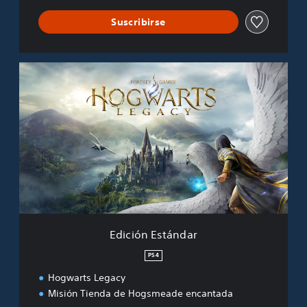
Suscribirse
E
d
i
c
i
ó
n
E
s
t
á
n
d
Edición Estándar
a
r
PS4
Hogwarts Legacy
Misión Tienda de Hogsmeade encantada