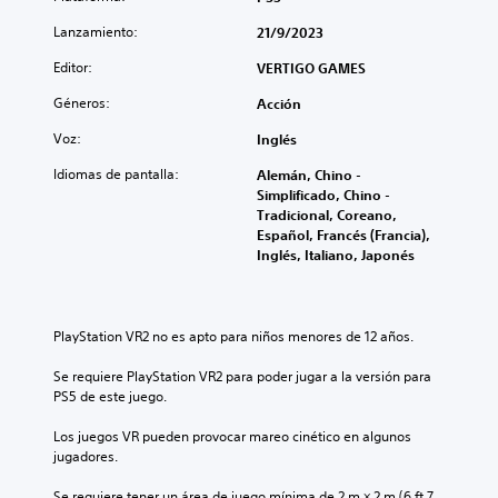
Lanzamiento:
21/9/2023
Editor:
VERTIGO GAMES
Géneros:
Acción
Voz:
Inglés
Idiomas de pantalla:
Alemán, Chino -
Simplificado, Chino -
Tradicional, Coreano,
Español, Francés (Francia),
Inglés, Italiano, Japonés
PlayStation VR2 no es apto para niños menores de 12 años.
Se requiere PlayStation VR2 para poder jugar a la versión para 
PS5 de este juego.
Los juegos VR pueden provocar mareo cinético en algunos 
jugadores.
Se requiere tener un área de juego mínima de 2 m × 2 m (6 ft 7 