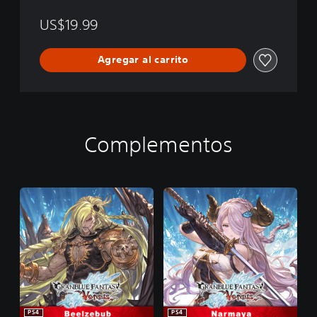
y
o
:
US$19.99
n
V
e
Agregar al carrito
r
s
u
s
Complementos
PS4
PS4