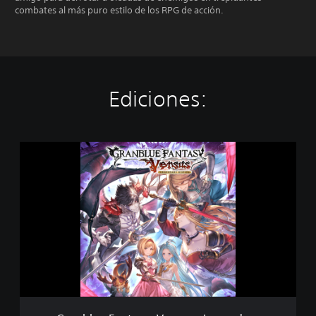
combates al más puro estilo de los RPG de acción.
Ediciones:
G
r
a
n
b
l
u
e
F
a
n
t
a