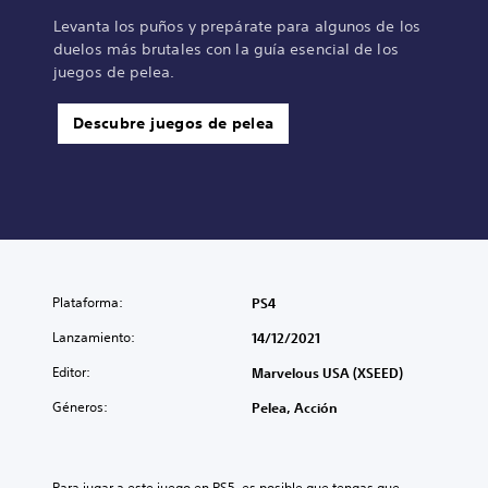
Levanta los puños y prepárate para algunos de los
duelos más brutales con la guía esencial de los
juegos de pelea.
Descubre juegos de pelea
Plataforma:
PS4
Lanzamiento:
14/12/2021
Editor:
Marvelous USA (XSEED)
Géneros:
Pelea, Acción
Para jugar a este juego en PS5, es posible que tengas que 