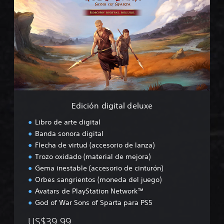
i
c
i
ó
n
d
i
g
i
t
a
Edición digital deluxe
l
d
Libro de arte digital
e
Banda sonora digital
l
Flecha de virtud (accesorio de lanza)
u
x
Trozo oxidado (material de mejora)
e
Gema inestable (accesorio de cinturón)
Orbes sangrientos (moneda del juego)
Avatars de PlayStation Network™
God of War Sons of Sparta para PS5
US$39.99