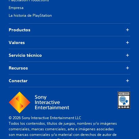
c
o
o
a
o
h
Empresa
d
s
a
r
e
La historia de PlayStation
d
b
d
m
e
l
a
e
a
b
Productos
n
t
d
o
ú
o
o
t
s
Valores
r
d
y
o
i
e
d
n
Servicio técnico
o
l
e
e
s
j
v
s
Recursos
u
d
i
e
P
e
s
g
u
Conectar
c
u
o
e
a
o
e
d
l
n
s
e
i
t
t
s
z
r
á
j
a
o
t
u
c
© 2026 Sony Interactive Entertainment LLC
l
o
g
i
Todos los contenidos, títulos de juegos, nombres y/o imágenes
t
e
a
ó
comerciales, marcas comerciales, arte e imágenes asociadas
a
r
s
n
son marcas comerciales y/o material con derechos de autor de
l
y
f
P