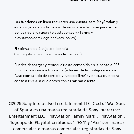
e
e
e
r
e
s
n
r
o
d
.
d
a
l
i
o
q
e
á
u
Las funciones en línea requieren una cuenta para PlayStation y 
u
s
l
n
están sujetas a los términos de servicio y a la correspondiente 
e
d
o
n
política de privacidad (playstation.com/Terms y 
p
e
g
i
playstation.com/legal/privacy-policy).
e
l
o
v
r
j
h
e
El software está sujeto a licencia 
m
u
a
l
(us.playstation.com/softwarelicense/sp).
i
e
b
d
t
g
l
e
Puedes descargar y reproducir este contenido en la consola PS5 
e
o
a
d
principal asociada a tu cuenta (a través de la configuración de 
l
.
d
i
“Uso compartido de consola y juego offline”) y en cualquier otra 
e
o
f
consola PS5 a la que entres con tu misma cuenta.
e
.
i
S
r
c
l
e
u
o
S
p
l
©2026 Sony Interactive Entertainment LLC. God of War Sons
f
u
u
t
á
of Sparta es una marca registrada de Sony Interactive
b
e
a
c
Entertainment LLC. "PlayStation Family Mark", "PlayStation",
t
d
d
i
"logotipo de PlayStation Studios", "PS4" y "PS5" son marcas
í
e
a
l
comerciales o marcas comerciales registradas de Sony
t
j
l
m