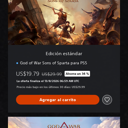
c
i
ó
n
e
s
t
á
n
d
Edición estándar
a
r
God of War Sons of Sparta para PS5
US$19.79
US$29.99
Ahorra un 34 %
Rebajado del precio original de US$29.99
La oferta finaliza el 13/8/2026 06:59 AM UTC
Precio más bajo en los últimos 30 días: US$29.99
Agregar al carrito
E
d