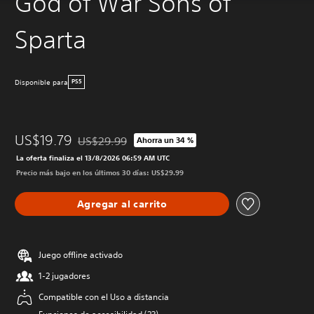
God of War Sons of
Sparta
Disponible para
PS5
US$19.79
US$29.99
Ahorra un 34 %
Rebajado del precio original de US$29.99
La oferta finaliza el 13/8/2026 06:59 AM UTC
Precio más bajo en los últimos 30 días: US$29.99
Agregar al carrito
Juego offline activado
1-2 jugadores
Compatible con el Uso a distancia