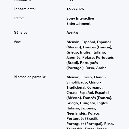
a
a
u
l
a
l
l
l
Lanzamiento:
12/2/2026
ú
f
(
i
o
m
í
H
z
Editor:
Sony Interactive
s
e
o
U
a
Entertainment
p
n
g
D
r
o
e
e
)
Géneros:
Acción
í
r
s
n
s
n
q
d
e
Voz:
Alemán, Español, Español
e
t
u
e
r
(México), Francés (Francia),
p
e
e
a
a
Griego, Inglés, Italiano,
r
g
e
u
l
Japonés, Polaco, Portugués
e
r
l
d
d
(Brasil), Portugués
s
a
j
i
e
(Portugal), Ruso, Árabe
e
m
u
o
l
n
e
e
Idiomas de pantalla:
Alemán, Checo, Chino -
i
j
t
n
g
Simplificado, Chino -
n
u
a
t
o
Tradicional, Coreano,
d
e
d
e
n
Croata, Español, Español
i
g
e
l
o
(México), Francés (Francia),
v
o
u
o
i
Griego, Húngaro, Inglés,
i
e
n
s
n
Italiano, Japonés,
d
l
a
c
c
Neerlandés, Polaco,
u
i
m
o
l
Portugués (Brasil),
a
g
a
n
u
Portugués (Portugal), Ruso,
l
i
n
t
y
Tailandés, Turco, Árabe