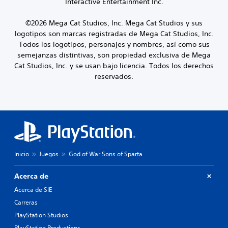
t
Interactive Entertainment Inc.
u
u
e
e
l
g
n
r
t
o
a
©2026 Mega Cat Studios, Inc. Mega Cat Studios y sus
n
e
s
r
logotipos son marcas registradas de Mega Cat Studios, Inc.
a
.
(
s
Todos los logotipos, personajes y nombres, así como sus
t
a
i
semejanzas distintivas, son propiedad exclusiva de Mega
i
v
n
T
v
Cat Studios, Inc. y se usan bajo licencia. Todos los derechos
a
p
e
o
reservados.
n
u
p
x
r
z
l
t
e
a
s
o
d
d
a
g
e
o
c
r
f
s
i
a
i
)
o
n
n
Inicio
Juegos
God of War Sons of Sparta
n
d
E
i
e
e
l
d
s
d
o
Acerca de
E
i
.
r
l
Acerca de SIE
á
á
t
Carreras
l
p
e
R
o
x
PlayStation Studios
i
e
g
t
d
PlayStation Productions