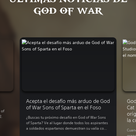
GOD OF WAR
Acepta el desafío más arduo de God
God
of War Sons of Sparta en el Foso
Cat
 of
orí
2.
¿Buscas tu próximo desafío en God of War Sons
la 
of Sparta? Ve al lugar donde todos los aspirantes
a soldados espartanos demuestran su valía como
Cuan
guerreros: el Foso de Agonías.
grand