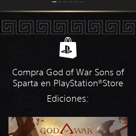
Compra God of War Sons of
Sparta en PlayStation®Store
Ediciones:
E
d
i