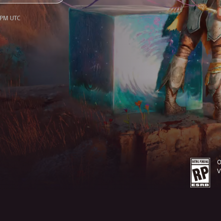
 PM UTC
O
V