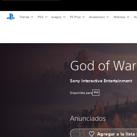
Tienda
PS5
Juegos
PS Plus
Accesorios
Noticias
As
God of War
Sony Interactive Entertainment
Disponible para
PS5
Anunciados
Agregar a la lista