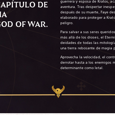
guerrera y esposa de Kratos, a
CAPÍTULO DE
aventura. Tras despertar inesp
IA
después de su muerte, Faye des
elaborado para proteger a Krato
GOD OF WAR.
peligro.
Para salvar a sus seres querido
más allá de los dioses, el Etern
deidades de todas las mitologí
una tierra rebosante de magia p
Aprovecha la velocidad, el cont
derrotar hasta a los enemigos m
determinante como letal.