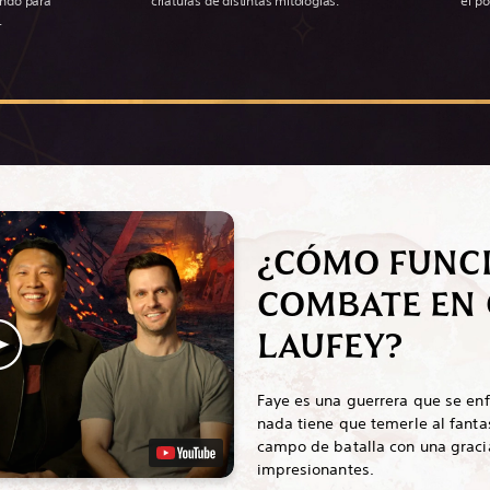
undo para
criaturas de distintas mitologías.
el po
.
¿CÓMO FUNCI
COMBATE EN 
LAUFEY?
Faye es una guerrera que se enf
nada tiene que temerle al fant
campo de batalla con una gracia
impresionantes.