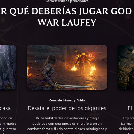
Características principales
R QUÉ DEBERÍAS JUGAR GOD
WAR LAUFEY
Combate intenso y fluido
 casa
Desata el poder de los gigantes
El
conocida
Utiliza habilidades devastadoras y magia
Explor
s, y madre
poderosa con una precisión mortífera en un
Eternio,
z guerrera
combate feroz y fluido contra dioses mitológicos y
deidades