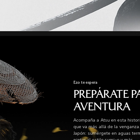
Ezo te espera
PREPÁRATE P
AVENTURA
Acompaña a Atsu en esta histor
que va más allá de la venganza.
Japón: sumérgete en aguas term
pintar al estilo sumi-e y más.