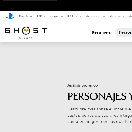
Tienda
PS5
Juegos
PS Plus
Accesorios
Noticias
As
Resumen
Person
Análisis profundo
PERSONAJES 
Descubre más sobre el increíble
vastas tierras de Ezo y los intri
como enemigos, con los que te en