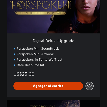
t
a
l
D
e
l
u
x
e
Digital Deluxe Upgrade
U
p
Forspoken Mini Soundtrack
g
Forspoken Mini Artbook
r
Forspoken: In Tanta We Trust
a
d
Rare Resource Kit
e
US$25.00
Agregar al carrito
F
o