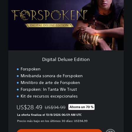
i
t
a
l
D
e
l
u
x
e
Digital Deluxe Edition
E
d
Forspoken
i
Minibanda sonora de Forspoken
t
Minilibro de arte de Forspoken
i
o
Forspoken: In Tanta We Trust
n
Kit de recursos excepcionales
US$28.49
US$94.99
Ahorra un 70 %
Rebajado del precio original de US$94.99
La oferta finaliza el 13/8/2026 06:59 AM UTC
Precio más bajo en los últimos 30 días: US$94.99