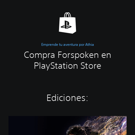
Emprende tu aventura por Athia
Compra Forspoken en
PlayStation Store
Ediciones:
S
t
a