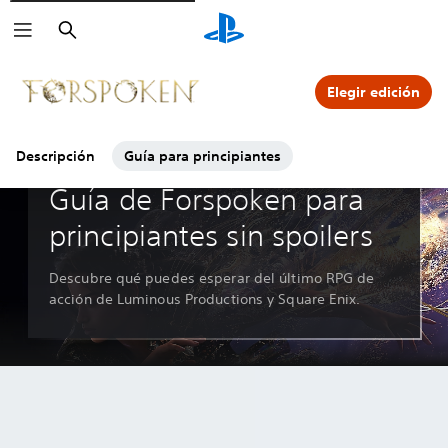
Buscar
Haz clic sobre los iconos de
para ver más.
Elegir edición
Descripción
Guía para principiantes
Guías y editoriales
Guía de Forspoken para
principiantes sin spoilers
Descubre qué puedes esperar del último RPG de
acción de Luminous Productions y Square Enix.