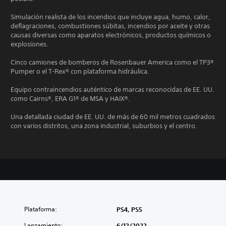
Simulación realista de los incendios que incluye agua, humo, calor,
deflagraciones, combustiones súbitas, incendios por aceite y otras
causas diversas como aparatos electrónicos, productos químicos o
explosiones.
Cinco camiones de bomberos de Rosenbauer America como el TP3®
Pumper o el T-Rex® con plataforma hidráulica.
Equipo contraincendios auténtico de marcas reconocidas de EE. UU.
como Cairns®, ERA G1® de MSA y HAIX®.
Una detallada ciudad de EE. UU. de más de 60 mil metros cuadrados
con varios distritos, una zona industrial, suburbios y el centro.
Plataforma:
PS4, PS5
Lanzamiento:
6/12/2022