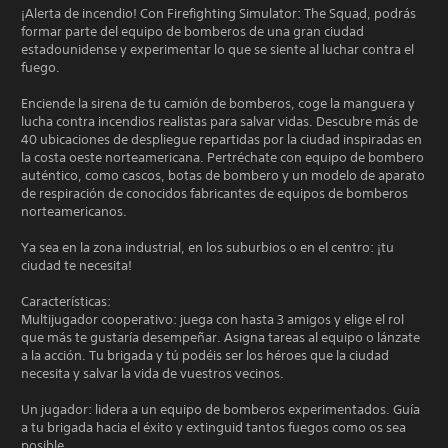
¡Alerta de incendio! Con Firefighting Simulator: The Squad, podrás
formar parte del equipo de bomberos de una gran ciudad
estadounidense y experimentar lo que se siente al luchar contra el
fuego.
Enciende la sirena de tu camión de bomberos, coge la manguera y
lucha contra incendios realistas para salvar vidas. Descubre más de
40 ubicaciones de despliegue repartidas por la ciudad inspiradas en
la costa oeste norteamericana. Pertréchate con equipo de bombero
auténtico, como cascos, botas de bombero y un modelo de aparato
de respiración de conocidos fabricantes de equipos de bomberos
norteamericanos.
Ya sea en la zona industrial, en los suburbios o en el centro: ¡tu
ciudad te necesita!
Características:
Multijugador cooperativo: juega con hasta 3 amigos y elige el rol
que más te gustaría desempeñar. Asigna tareas al equipo o lánzate
a la acción. Tu brigada y tú podéis ser los héroes que la ciudad
necesita y salvar la vida de vuestros vecinos.
Un jugador: lidera a un equipo de bomberos experimentados. Guía
a tu brigada hacia el éxito y extinguid tantos fuegos como os sea
posible.