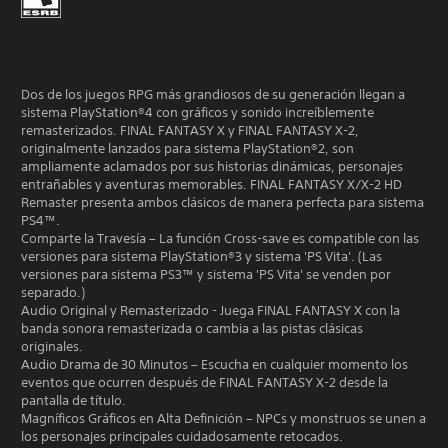
Dos de los juegos RPG más grandiosos de su generación llegan a
sistema PlayStation®4 con gráficos y sonido increíblemente
remasterizados. FINAL FANTASY X y FINAL FANTASY X-2,
originalmente lanzados para sistema PlayStation®2, son
ampliamente aclamados por sus historias dinámicas, personajes
entrañables y aventuras memorables. FINAL FANTASY X/X-2 HD
Remaster presenta ambos clásicos de manera perfecta para sistema
PS4™.
Comparte la Travesía – La función Cross-save es compatible con las
versiones para sistema PlayStation®3 y sistema 'PS Vita'. (Las
versiones para sistema PS3™ y sistema 'PS Vita' se venden por
separado.)
Audio Original y Remasterizado - Juega FINAL FANTASY X con la
banda sonora remasterizada o cambia a las pistas clásicas
originales.
Audio Drama de 30 Minutos – Escucha en cualquier momento los
eventos que ocurren después de FINAL FANTASY X-2 desde la
pantalla de título.
Magníficos Gráficos en Alta Definición – NPCs y monstruos se unen a
los personajes principales cuidadosamente retocados.