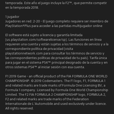
temporada. Este año el juego incluye la F2™, que permite competir
en la temporada 2018.
1 jugador
Jugadores en red: 2-20 - El juego completo requiere ser miembro de
PlayStation®Plus para acceder a las partidas multijugador online
El software está sujeto a licencia y garantía limitada
(us.playstation.com/softwarelicense/sp). Las funciones en línea
requieren una cuenta y están sujetas a los términos de servicio y a la
correspondiente política de privacidad (visita
playstationnetwork.com para consultar los términos de servicio y
las correspondientes políticas de privacidad de tu país). Tarifa única
para jugar en el sistema PS4™ principal designado de la cuenta y en
otros sistemas PS4™ al iniciar sesión con esa cuenta.
F1 2019 Game - an official product of the FIA FORMULA ONE WORLD
CHAMPIONSHIP. © 2019 Codemasters. The F1 logo, F1, FORMULA 1
and related marks are trade marks of Formula One Licensing BV, a
Formula 1 company. Licensed by Formula One World Championship
Limited. The F2 FIA FORMULA 2 CHAMPIONSHIP logo, FORMULA 2,
F2 and related marks are trade marks of the Federation
Internationale de L’Automobile and used exclusively under licence.
All rights reserved.