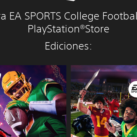
 EA SPORTS College Footbal
PlayStation®Store
Ediciones:
E
d
i
c
i
ó
n
D
e
l
u