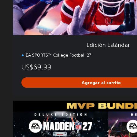
n
d
a
r
Edición Estándar
EA SPORTS™ College Football 27
US$69.99
Agregar al carrito
P
a
q
u
e
t