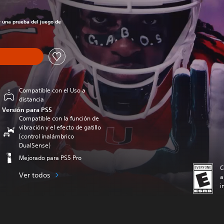
r una prueba del juego de
Compatible con el Uso a
distancia
Versión para PS5
Compatible con la función de
vibración y el efecto de gatillo
(control inalámbrico
DualSense)
Mejorado para PS5 Pro
C
Ver todos
a
i