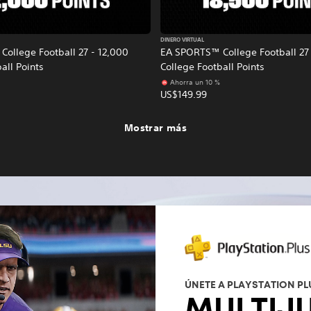
DINERO VIRTUAL
ollege Football 27 - 12,000
EA SPORTS™ College Football 27 
all Points
College Football Points
Ahorra un 10 %
US$149.99
Mostrar más
ÚNETE A PLAYSTATION PL
MULTIJ