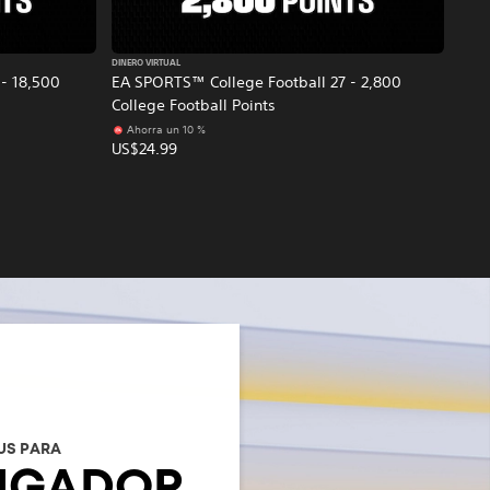
DINERO VIRTUAL
- 18,500
EA SPORTS™ College Football 27 - 2,800
College Football Points
Ahorra un 10 %
US$24.99
US PARA
UGADOR