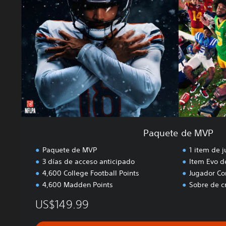
e
d
e
M
V
P
Paquete de MVP
Paquete de MVP
1 item de 
3 días de acceso anticipado
Item Evo d
4,600 College Football Points
Jugador Co
4,600 Madden Points
Sobre de c
US$149.99