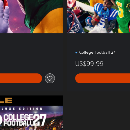
x
e
College Football 27
US$99.99