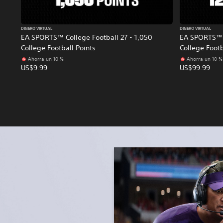
DINERO VIRTUAL
DINERO VIRTUAL
EA SPORTS™ College Football 27 - 1,050
EA SPORTS™ C
College Football Points
College Footb
Ahorra un 10 %
Ahorra un 10 %
US$9.99
US$99.99