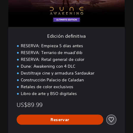
d
e
f
i
n
i
Edición definitiva
t
i
RESERVA: Empieza 5 días antes
v
RESERVA: Terrario de muad'dib
a
RESERVA: Retal general de color
Dune: Awakening con 4 DLC
Destiltraje cine y armadura Sardaukar
Construcción Palacio de Caladan
Retales de color exclusivos
Libro de arte y BSO digitales
US$89.99
Reservar