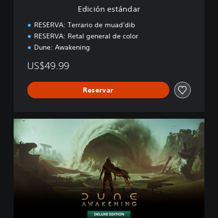
d
Edición estándar
a
r
RESERVA: Terrario de muad'dib
RESERVA: Retal general de color
Dune: Awakening
US$49.99
Reservar
E
d
i
c
i
ó
n
d
e
l
u