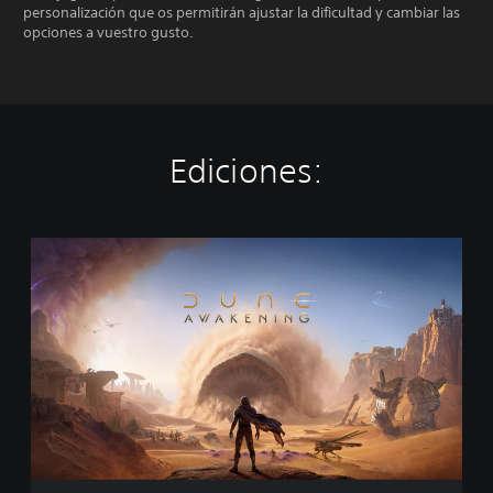
personalización que os permitirán ajustar la dificultad y cambiar las
opciones a vuestro gusto.
Ediciones:
E
d
i
c
i
ó
n
e
s
t
á
n