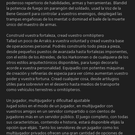
poderoso repertorio de habilidades, armas y herramientas. Blandid
la potencia de fuego sin parangón del soldado, usad la Voz de la
Bene Gesserit para controlar a vuestros enemigos, desplegad las
trampas engañosas de los mentat o dominad el baile de la muerte
único del maestro de armas.
Construid vuestra fortaleza, cread vuestro ornitóptero
Tallad un poco de Arrakis a vuestra voluntad y cread vuestra base
de operaciones personal. Podréis construirlo todo pieza a pieza,
desde pequeños puestos de avanzada hasta fortalezas imponentes,
con el estilo de los Atreides, de los Harkonnen o de cualquiera de los
otros estilos arquitectónicos disponibles, para luego decorarlo
acorde a vuestra personalidad. Equipadlo con potentes máquinas
de creación y refinerías de especia para ver cómo aumentan vuestro
poder y vuestra fortuna. Cread cualquier cosa, desde artilugios
útiles para sobrevivir en el desierto hasta medios de transporte
como vehículos terrestres u ornitópteros.
Un jugador, multijugador y dificultad ajustable
Jugad solos en el modo de un jugador, en multijugador con
vuestros amigos en un servidor compartido o con cientos de
jugadores más en un servidor público. El juego completo, con todas
sus características, contenido e historia, estará disponible elijáis la
opción que elijáis. Tanto los servidores de un jugador como los
multijugador privados ofrecen una gran cantidad de opciones de