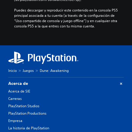
a
i
i
c
u
i
m
ó
c
l
a
g
Puedes descargar y reproducir este contenido en la consola PS5 
a
n
i
u
l
i
principal asociada a tu cuenta (a través de la configuración de 
n
e
ó
y
e
e
“Uso compartido de consola y juego offline”) y en cualquier otra 
e
s
n
e
s
n
consola PS5 a la que entres con tu misma cuenta.
r
p
p
d
.
d
a
e
r
i
o
q
c
e
á
u
u
í
d
l
n
e
f
e
o
n
p
i
f
g
i
e
c
i
o
v
r
a
n
h
e
m
p
i
Inicio
Juegos
Dune: Awakening
a
l
i
a
d
b
d
t
r
a
l
Acerca de
e
e
a
a
a
d
l
o
l
Acerca de SIE
d
i
e
t
t
Carreras
o
f
e
r
e
.
i
PlayStation Studios
r
o
r
c
l
s
n
PlayStation Productions
u
o
j
a
S
Empresa
l
f
u
t
u
t
á
g
La historia de PlayStation
i
b
a