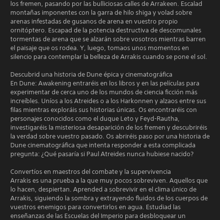
los fremen, pasando por las bulliciosas calles de Arrakeen. Escalad
montañas imponentes con la garra de hilo shiga y volad sobre
arenas infestadas de gusanos de arena en vuestro propio
ornitóptero. Escapad de la potencia destructiva de descomunales
tormentas de arena que se alzarán sobre vosotros mientras barren
el paisaje que os rodea. Y, luego, tomaos unos momentos en
silencio para contemplar la belleza de Arrakis cuando se pone el sol.
Descubrid una historia de Dune épica y cinematográfica
En Dune: Awakening entraréis en los libros y en las películas para
experimentar de cerca uno de los mundos de ciencia ficción más
increíbles. Uníos a los Atreides o a los Harkonnen y alzaos entre sus
filas mientras exploráis sus historias únicas. Os encontraréis con
personajes conocidos como el duque Leto y Feyd-Rautha,
investigaréis la misteriosa desaparición de los fremen y descubriréis
la verdad sobre vuestro pasado. Os abriréis paso por una historia de
Dune cinematográfica que intenta responder a esta complicada
pregunta: ¿Qué pasaría si Paul Atreides nunca hubiese nacido?
Convertíos en maestros del combate y la supervivencia
Arrakis es una prueba a la que muy pocos sobreviven. Aquellos que
lo hacen, despiertan. Aprended a sobrevivir en el clima único de
Arrakis, siguiendo la sombra y extrayendo fluidos de los cuerpos de
vuestros enemigos para convertirlos en agua. Estudiad las
enseñanzas de las Escuelas del Imperio para desbloquear un