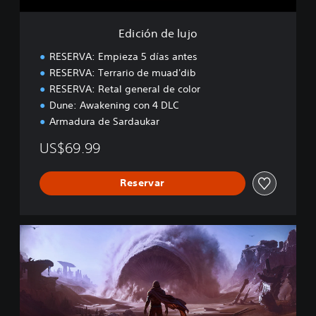
j
o
Edición de lujo
RESERVA: Empieza 5 días antes
RESERVA: Terrario de muad'dib
RESERVA: Retal general de color
Dune: Awakening con 4 DLC
Armadura de Sardaukar
US$69.99
Reservar
E
d
i
c
i
ó
n