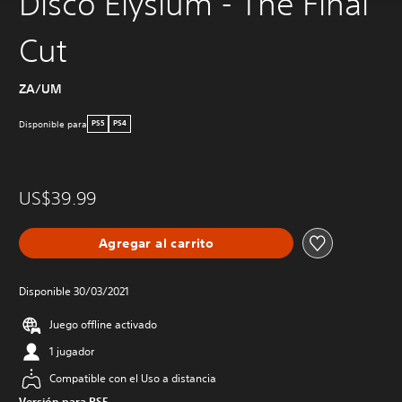
Disco Elysium - The Final
Cut
ZA/UM
Disponible para
PS5
PS4
US$39.99
Agregar al carrito
Disponible 30/03/2021
Juego offline activado
1 jugador
Compatible con el Uso a distancia
Versión para PS5