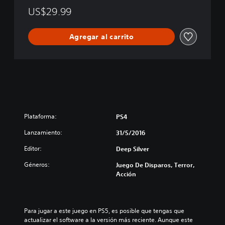
i
US$29.99
t
i
Agregar al carrito
v
e
C
o
l
l
e
c
t
Plataforma:
PS4
i
Lanzamiento:
o
31/5/2016
n
Editor:
Deep Silver
Géneros:
Juego De Disparos, Terror,
Acción
Para jugar a este juego en PS5, es posible que tengas que 
actualizar el software a la versión más reciente. Aunque este 