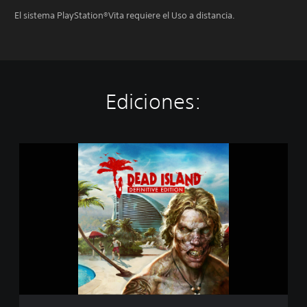
El sistema PlayStation®Vita requiere el Uso a distancia.
Ediciones:
D
e
a
d
I
s
l
a
n
d
D
e
f