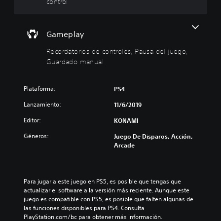
g
r
control
a
i
r
o
s
s
Gameplay
i
d
n
e
Recordatorios de controles, Pausa del juego,
c
c
Guardado manual
o
o
n
n
Plataforma:
t
t
PS4
r
r
Lanzamiento:
11/6/2019
o
o
l
l
Editor:
KONAMI
e
e
Géneros:
Juego De Disparos, Acción,
s
s
Arcade
d
P
e
u
m
e
d
o
Para jugar a este juego en PS5, es posible que tengas que 
e
v
actualizar el software a la versión más reciente. Aunque este 
s
i
juego es compatible con PS5, es posible que falten algunas de 
r
m
las funciones disponibles para PS4. Consulta 
e
PlayStation.com/bc para obtener más información.
i