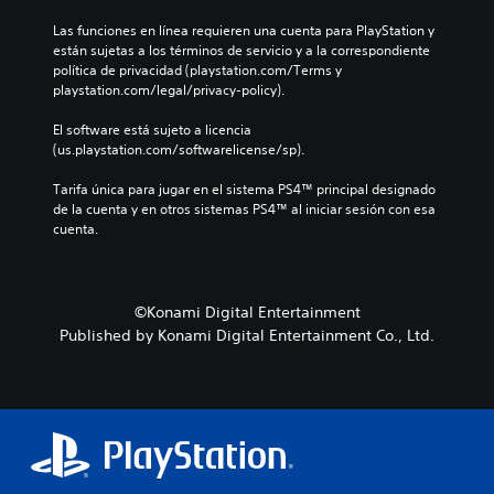
v
e
i
Las funciones en línea requieren una cuenta para PlayStation y 
n
s
están sujetas a los términos de servicio y a la correspondiente 
t
a
política de privacidad (playstation.com/Terms y 
o
r
playstation.com/legal/privacy-policy).
l
P
o
u
El software está sujeto a licencia 
s
e
(us.playstation.com/softwarelicense/sp).
c
d
o
e
Tarifa única para jugar en el sistema PS4™ principal designado 
n
s
de la cuenta y en otros sistemas PS4™ al iniciar sesión con esa 
t
j
cuenta.
r
u
o
g
l
a
e
r
©Konami Digital Entertainment
s
s
Published by Konami Digital Entertainment Co., Ltd.
d
i
e
n
l
n
j
e
u
c
e
e
g
s
o
i