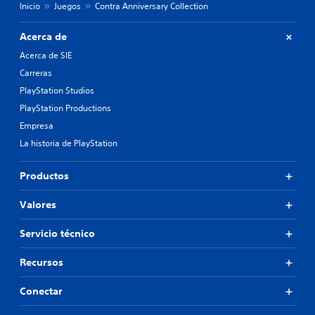
e
Inicio
Juegos
Contra Anniversary Collection
d
n
a
c
d
Acerca de
u
d
a
Acerca de SIE
e
l
u
Carreras
q
s
PlayStation Studios
u
a
i
r
PlayStation Productions
e
l
Empresa
r
o
m
La historia de PlayStation
s
o
c
m
o
Productos
e
n
n
t
Valores
t
r
o
o
.
Servicio técnico
l
e
s
Recursos
P
d
a
e
Conectar
u
m
s
o