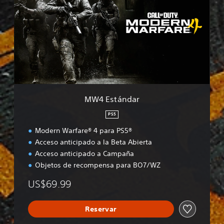
E
s
t
á
n
d
a
r
MW4 Estándar
PS5
Modern Warfare® 4 para PS5®
Acceso anticipado a la Beta Abierta
Acceso anticipado a Campaña
Objetos de recompensa para BO7/WZ
US$69.99
Reservar