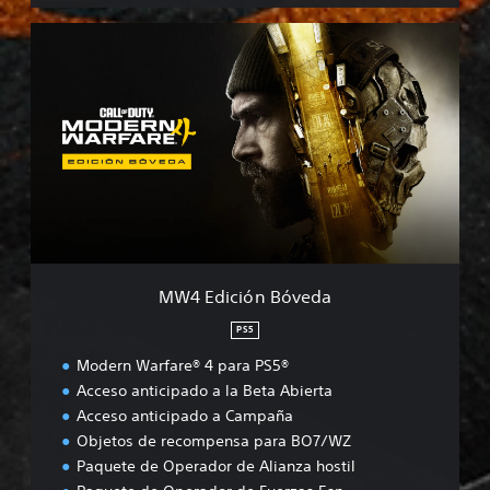
M
W
4
E
d
i
c
i
ó
n
B
ó
v
MW4 Edición Bóveda
e
d
PS5
a
Modern Warfare® 4 para PS5®
Acceso anticipado a la Beta Abierta
Acceso anticipado a Campaña
Objetos de recompensa para BO7/WZ
Paquete de Operador de Alianza hostil