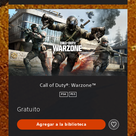
C
a
l
l
o
f
D
u
t
y
®
:
W
Call of Duty®: Warzone™
a
r
PS4
PS5
z
o
Gratuito
n
e
™
Agregar a la biblioteca