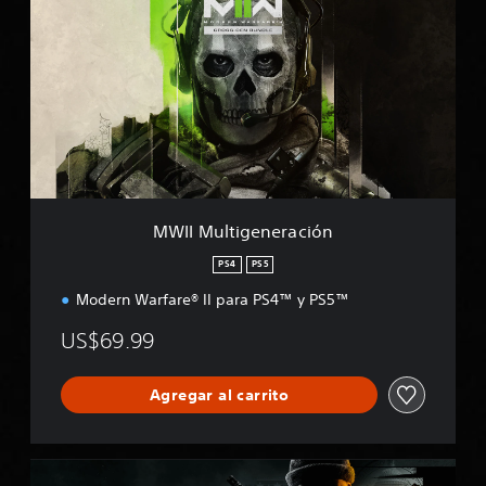
I
I
M
u
l
t
i
g
e
n
e
MWII Multigeneración
r
a
PS4
PS5
c
Modern Warfare® II para PS4™ y PS5™
i
ó
US$69.99
n
Agregar al carrito
B