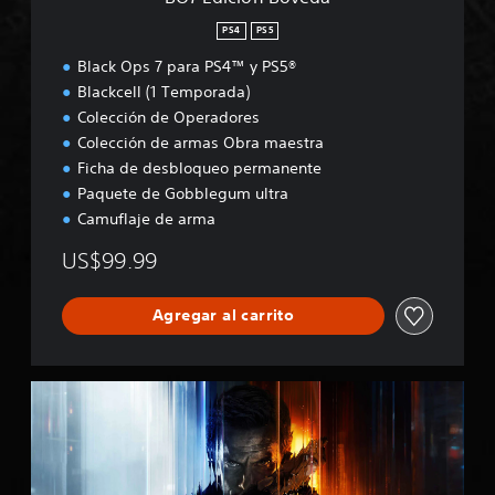
e
d
PS4
PS5
a
Black Ops 7 para PS4™ y PS5®
Blackcell (1 Temporada)
Colección de Operadores
Colección de armas Obra maestra
Ficha de desbloqueo permanente
Paquete de Gobblegum ultra
Camuflaje de arma
US$99.99
Agregar al carrito
B
O
7
M
u