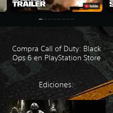
Compra Call of Duty: Black
Ops 6 en PlayStation Store
Ediciones:
M
W
4