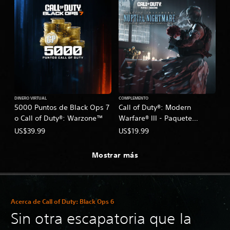
DINERO VIRTUAL
COMPLEMENTO
5000 Puntos de Black Ops 7
Call of Duty®: Modern
o Call of Duty®: Warzone™
Warfare® III - Paquete
Trazadoras: Paquete de
US$39.99
US$19.99
Profesional - Aspecto Ultra
Pesadilla Nupcial
Mostrar más
Acerca de Call of Duty: Black Ops 6
Sin otra escapatoria que la