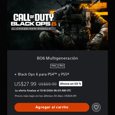
O
6
M
u
l
t
i
g
e
n
e
r
BO6 Multigeneración
a
c
PS4
PS5
i
Black Ops 6 para PS4™ y PS5®
ó
n
US$27.99
US$69.99
Ahorra un 60 %
Rebajado del precio original de US$69.99
La oferta finaliza el 13/8/2026 06:59 AM UTC
Precio más bajo en los últimos 30 días: US$69.99
Agregar al carrito