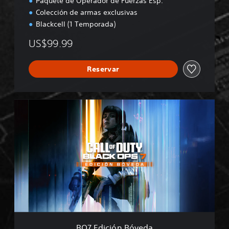
Paquete de Operador de Fuerzas Esp.
Colección de armas exclusivas
Blackcell (1 Temporada)
US$99.99
Reservar
B
O
7
E
d
i
c
i
ó
n
B
ó
v
BO7 Edición Bóveda