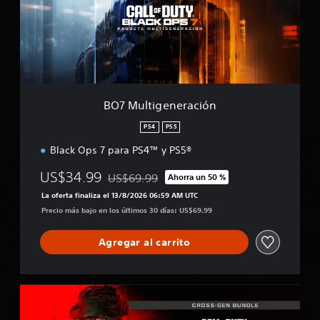
l
t
i
g
e
n
e
r
BO7 Multigeneración
a
c
PS4
PS5
i
Black Ops 7 para PS4™ y PS5®
ó
n
US$34.99
US$69.99
Ahorra un 50 %
Rebajado del precio original de US$69.99
La oferta finaliza el 13/8/2026 06:59 AM UTC
Precio más bajo en los últimos 30 días: US$69.99
Agregar al carrito
M
W
I