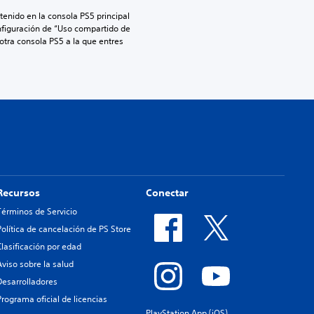
enido en la consola PS5 principal 
nfiguración de “Uso compartido de 
 otra consola PS5 a la que entres 
Recursos
Conectar
Términos de Servicio
Política de cancelación de PS Store
Clasificación por edad
Aviso sobre la salud
Desarrolladores
Programa oficial de licencias
PlayStation App (iOS)