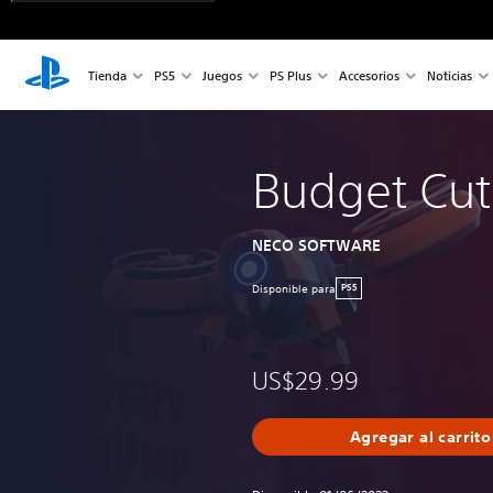
Tienda
PS5
Juegos
PS Plus
Accesorios
Noticias
Budget Cut
NECO SOFTWARE
Disponible para
PS5
US$29.99
Agregar al carrito