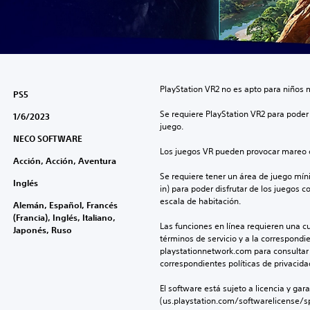
PlayStation VR2 no es apto para niños 
PS5
Se requiere PlayStation VR2 para poder 
1/6/2023
juego.
NECO SOFTWARE
Los juegos VR pueden provocar mareo c
Acción, Acción, Aventura
Se requiere tener un área de juego mínima
Inglés
in) para poder disfrutar de los juegos c
escala de habitación.
Alemán, Español, Francés
(Francia), Inglés, Italiano,
Las funciones en línea requieren una cu
Japonés, Ruso
términos de servicio y a la correspondien
playstationnetwork.com para consultar l
correspondientes políticas de privacidad
El software está sujeto a licencia y gara
(us.playstation.com/softwarelicense/sp