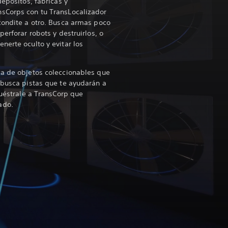
depósitos, fábricas y
sCorps con tu TransLocalizador
condite a otro. Busca armas poco
perforar robots y destruirlos, o
nerte oculto y evitar los
ca de objetos coleccionables que
 busca pistas que te ayudarán a
Muéstrale a TransCorp que
ado.