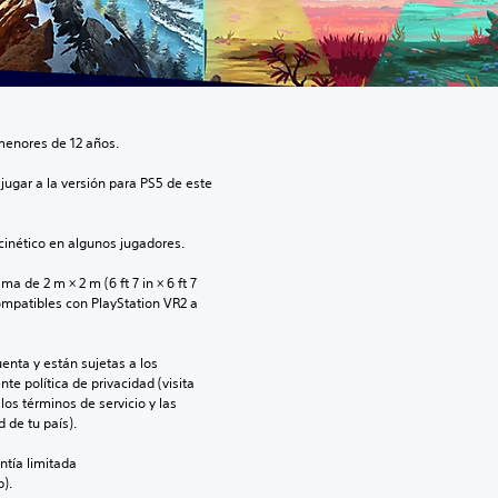
menores de 12 años.
jugar a la versión para PS5 de este 
inético en algunos jugadores.
 de 2 m × 2 m (6 ft 7 in × 6 ft 7 
ompatibles con PlayStation VR2 a 
enta y están sujetas a los 
te política de privacidad (visita 
os términos de servicio y las 
 de tu país).
ntía limitada 
).