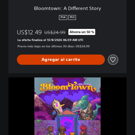
i
Bloomtown: A Different Story
f
f
PS4
PS5
e
r
US$12.49
US$24.99
Ahorra un 50 %
e
Rebajado del precio original de US$24.99
n
La oferta finaliza el 13/8/2026 06:59 AM UTC
t
Precio más bajo en los últimos 30 días: US$24.99
S
t
Agregar al carrito
o
r
y
B
l
o
o
m
t
o
w
n
: