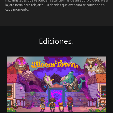
haz amistades que te puedan sacar de más de un apuro o dedícate a
la jardinería para relajarte. Tú decides qué aventura te conviene en
cada momento.
Ediciones:
B
l
o
o
m
t
o
w
n
:
A
D