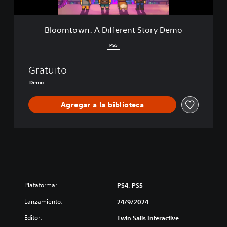
A
D
i
Bloomtown: A Different Story Demo
f
f
PS5
e
r
Gratuito
e
n
Demo
t
S
Agregar a la biblioteca
t
o
r
y
D
e
m
o
Plataforma:
PS4, PS5
Lanzamiento:
24/9/2024
Editor:
Twin Sails Interactive