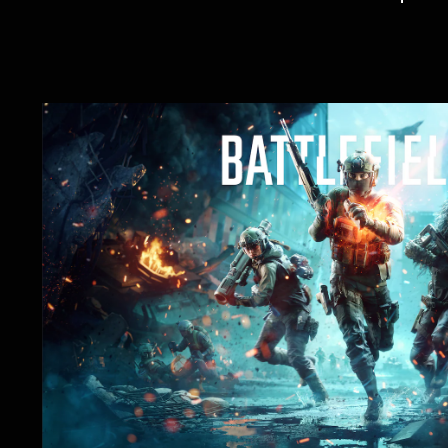
S
t
a
n
d
a
r
d
E
d
i
t
i
o
n