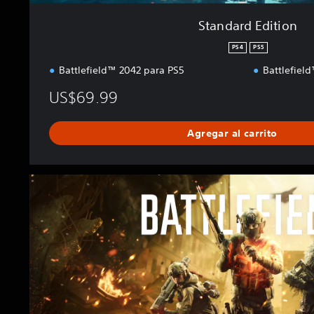
Standard Edition
PS4
PS5
Battlefield™ 2042 para PS5
Battlefiel
US$69.99
Agregar al carrito
E
l
i
t
e
E
d
i
t