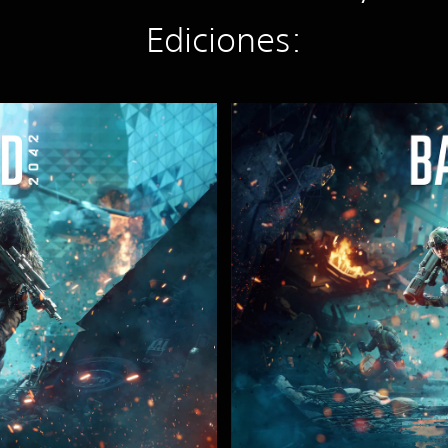
Ediciones:
S
t
a
n
d
a
r
d
E
d
i
t
i
o
n