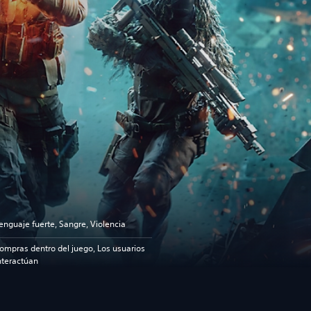
enguaje fuerte, Sangre, Violencia
ompras dentro del juego, Los usuarios
nteractúan