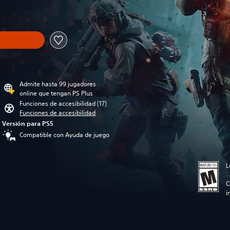
recio original de US$69.99
Admite hasta 99 jugadores
online que tengan PS Plus
Funciones de accesibilidad (17)
Funciones de accesibilidad
Versión para PS5
Compatible con Ayuda de juego
L
C
i