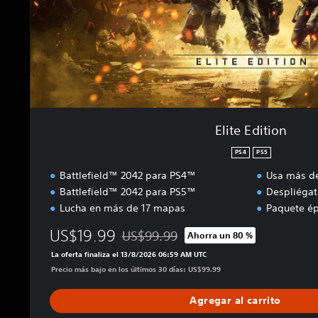
i
o
n
Elite Edition
PS4
PS5
Battlefield™ 2042 para PS4™
Usa más d
Battlefield™ 2042 para PS5™
Despliégat
Lucha en más de 17 mapas
Paquete ép
US$19.99
US$99.99
Ahorra un 80 %
Rebajado del precio original de US$99.99
La oferta finaliza el 13/8/2026 06:59 AM UTC
Precio más bajo en los últimos 30 días: US$99.99
Agregar al carrito