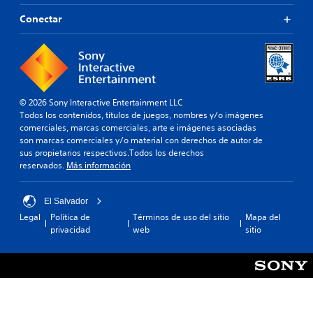
a
t
r
i
Conectar
s
v
o
i
p
n
r
p
e
u
d
l
© 2026 Sony Interactive Entertainment LLC
e
s
Todos los contenidos, títulos de juegos, nombres y/o imágenes
f
comerciales, marcas comerciales, arte e imágenes asociadas
a
i
son marcas comerciales y/o material con derechos de autor de
c
n
sus propietarios respectivos.Todos los derechos
i
i
reservados.
Más información
d
o
o
n
.
e
El Salvador
s
Legal
Política de
Términos de uso del sitio
Mapa del
r
R
privacidad
web
sitio
á
e
p
c
i
o
d
r
a
d
s
a