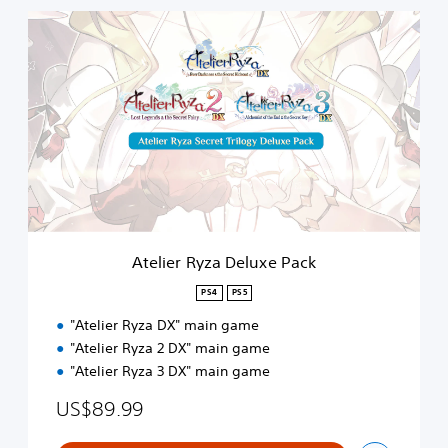
A
t
e
l
i
e
r
R
y
z
a
D
e
Atelier Ryza Deluxe Pack
l
u
PS4
PS5
x
"Atelier Ryza DX" main game
e
P
"Atelier Ryza 2 DX" main game
a
"Atelier Ryza 3 DX" main game
c
k
US$89.99