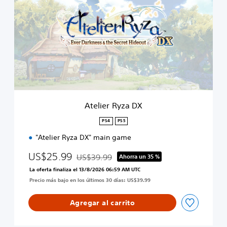
e
l
i
e
r
R
y
z
a
D
X
Atelier Ryza DX
PS4
PS5
"Atelier Ryza DX" main game
US$25.99
US$39.99
Ahorra un 35 %
Rebajado del precio original de US$39.99
La oferta finaliza el 13/8/2026 06:59 AM UTC
Precio más bajo en los últimos 30 días: US$39.99
Agregar al carrito