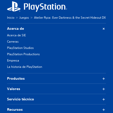
o
n
n
s
n
a
j
i
j
o
v
e
Inicio
Juegos
Atelier Ryza: Ever Darkness & the Secret Hideout DX
y
e
s
s
l
p
Acerca de
t
d
r
i
e
i
Acerca de SIE
c
d
n
Carreras
k
i
c
s
f
i
PlayStation Studios
.
i
p
PlayStation Productions
c
a
Empresa
u
l
S
l
e
La historia de PlayStation
e
t
s
p
a
.
Productos
u
d
a
e
l
d
Valores
t
e
e
j
Servicio técnico
r
u
n
g
Recursos
a