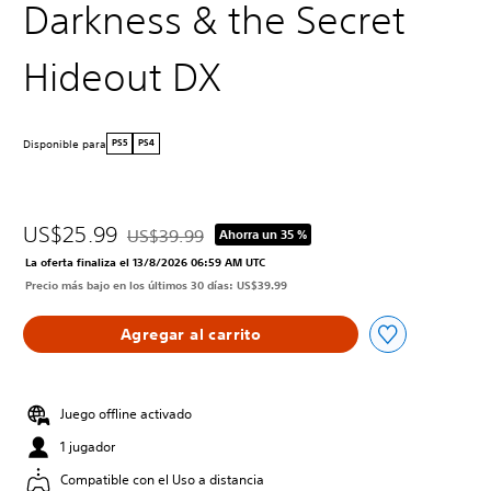
Darkness & the Secret
Hideout DX
Disponible para
PS5
PS4
US$25.99
US$39.99
Ahorra un 35 %
Rebajado del precio original de US$39.99
La oferta finaliza el 13/8/2026 06:59 AM UTC
Precio más bajo en los últimos 30 días: US$39.99
Agregar al carrito
Juego offline activado
1 jugador
Compatible con el Uso a distancia