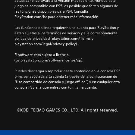
actualizar el software a la versión más reciente. Aunque este 
n
u
g
o
juego es compatible con PS5, es posible que falten algunas de 
e
n
e
s
las funciones disponibles para PS4. Consulta 
s
a
n
p
PlayStation.com/bc para obtener más información.
d
s
e
a
e
o
r
r
Las funciones en línea requieren una cuenta para PlayStation y 
a
p
a
a
están sujetas a los términos de servicio y a la correspondiente 
u
c
l
l
política de privacidad (playstation.com/Terms y 
d
i
d
a
playstation.com/legal/privacy-policy).
i
o
e
h
o
n
l
i
El software está sujeto a licencia 
i
e
j
s
(us.playstation.com/softwarelicense/sp).
n
s
u
t
d
p
e
o
Puedes descargar y reproducir este contenido en la consola PS5 
i
a
g
r
principal asociada a tu cuenta (a través de la configuración de 
v
r
o
i
“Uso compartido de consola y juego offline”) y en cualquier otra 
i
a
e
a
consola PS5 a la que entres con tu misma cuenta.
d
i
l
y
u
n
i
l
a
v
g
o
l
e
i
s
e
r
e
©KOEI TECMO GAMES CO., LTD. All rights reserved.
p
s
t
n
e
.
i
d
r
r
o
s
l
u
o