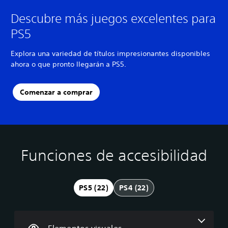
Descubre más juegos excelentes para
PS5
Explora una variedad de títulos impresionantes disponibles
ahora o que pronto llegarán a PS5.
Comenzar a comprar
Funciones de accesibilidad
A
C
S
R
D
l
o
u
e
i
t
n
b
a
f
e
t
t
s
i
PS5 (22)
PS4 (22)
r
r
í
i
c
n
o
t
g
u
a
l
u
n
l
t
e
l
a
t