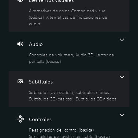
Elementos visuales
i
s
o
c
a
v
d
s
i
d
Alternativas de color, Comodidad visual
a
e
(
ó
a
(básica), Alternativas de indicaciones de
s
v
a
n
j
audio
d
o
v
d
u
e
l
a
e
s
c
u
n
l
t
Audio
o
m
z
c
a
l
e
a
o
b
Controles de volumen, Audio 3D, Lector de
o
n
d
n
l
pantalla (básico)
r
o
t
e
P
s
r
(
u
N
)
o
a
e
o
Subtítulos
d
l
v
e
E
e
s
(
a
l
Subtítulos (avanzados), Subtítulos nítidos,
s
n
b
n
d
Subtítulos CC (básicos), Subtítulos CC nítidos
r
e
i
á
z
e
c
á
s
a
d
e
l
i
d
u
s
Controles
o
c
a
c
a
g
a
)
i
r
Reasignación del control (básica),
o
)
r
i
P
h
Sensibilidad de joystick ajustable (básica),