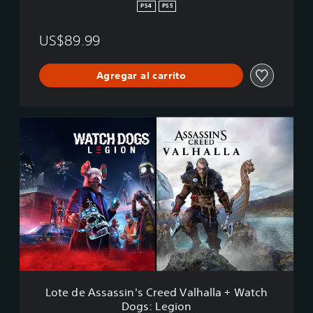
’
PS4
PS5
s
C
US$89.99
r
e
e
Agregar al carrito
d
®
V
a
L
l
o
h
t
a
e
l
d
l
e
a
A
+
s
I
s
m
a
m
s
o
s
r
i
Lote de Assassin's Creed Valhalla + Watch
t
n
Dogs: Legion
a
'