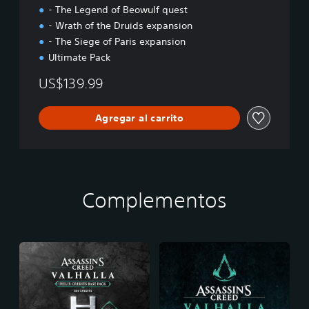
a
- The Legend of Beowulf quest
l
- Wrath of the Druids expansion
l
a
- The Siege of Paris expansion
:
Ultimate Pack
C
o
US$139.99
m
p
Agregar al carrito
l
e
t
e
E
d
Complementos
i
t
i
o
n