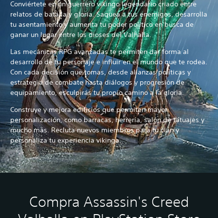
Conviértete en un guerrero vikingo legendario criado entre
relatos de batalla y gloria. Saquea a tus enemigos, desarrolla
tu asentamiento y aumenta tu poder político en busca de
ganar un lugar entre los dioses del Valhalla.
Las mecánicas RPG avanzadas te permiten dar forma al
desarrollo de tu personaje e influir en el mundo que te rodea.
Con cada decisión que tomas, desde alianzas políticas y
estrategia de combate hasta diálogos y progresión de
equipamiento, esculpirás tu propio camino a la gloria.
Construye y mejora edificios que permiten mayor
personalización, como barracas, herrería, salón de tatuajes y
mucho más. Recluta nuevos miembros para tu clan y
personaliza tu experiencia vikinga.
Compra Assassin's Creed