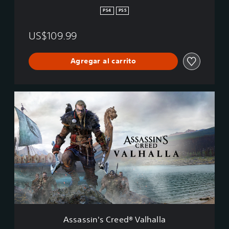
l
s
PS4
PS5
s
C
F
r
US$109.99
e
e
n
e
y
d
Agregar al carrito
x
V
R
a
i
l
s
h
A
i
a
s
n
l
s
g
l
a
™
a
s
+
s
W
i
a
n
t
'
c
s
h
C
D
r
o
e
Assassin's Creed® Valhalla
g
e