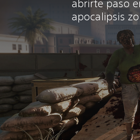
abrirte paso 
apocalipsis zo