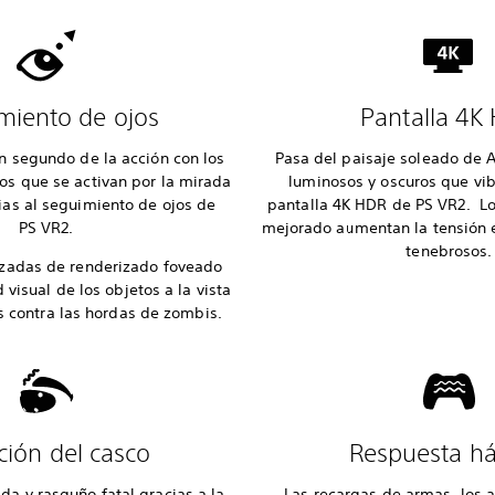
miento de ojos
Pantalla 4K
un segundo de la acción con los
Pasa del paisaje soleado de A
os que se activan por la mirada
luminosos y oscuros que vib
ias al seguimiento de ojos de
pantalla 4K HDR de PS VR2. Lo
PS VR2.
mejorado aumentan la tensión 
tenebrosos.
nzadas de renderizado foveado
 visual de los objetos a la vista
s contra las hordas de zombis.
ción del casco
Respuesta há
da y rasguño fatal gracias a la
Las recargas de armas, los 