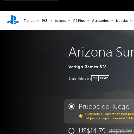
Tienda
PS5
Juegos
PS Plus
Accesorios
Noticias
Arizona Su
Vertigo Games B.V.
Disponible para
PS5
PS VR2
Prueba del juego
Suscríbete a PlayStation Plus Del
del juego completo durante 0.5 h
US$14.79
US$39.99
Rebajado del