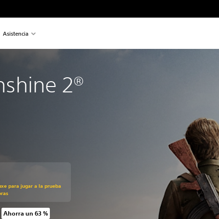
Asistencia
nshine 2®
uxe para jugar a la prueba
oras
Ahorra un 63 %
 precio original de US$39.99