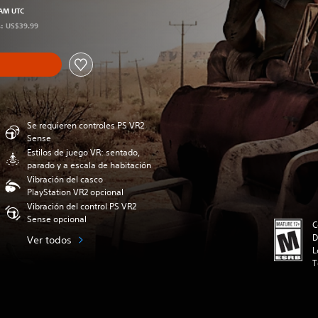
 AM UTC
s: US$39.99
Se requieren controles PS VR2
Sense
Estilos de juego VR: sentado,
parado y a escala de habitación
Vibración del casco
PlayStation VR2 opcional
Vibración del control PS VR2
Sense opcional
C
D
Ver todos
L
T