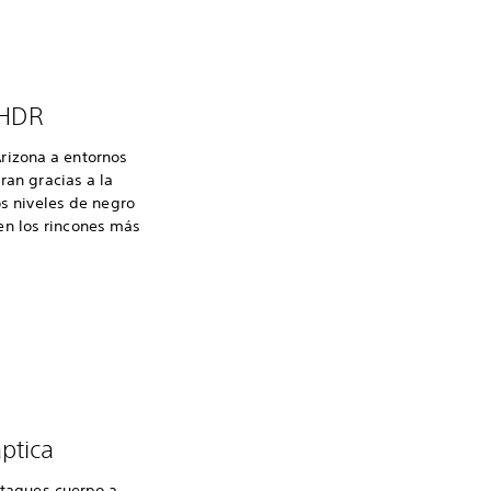
 HDR
rizona a entornos
ran gracias a la
s niveles de negro
en los rincones más
ptica
ataques cuerpo a