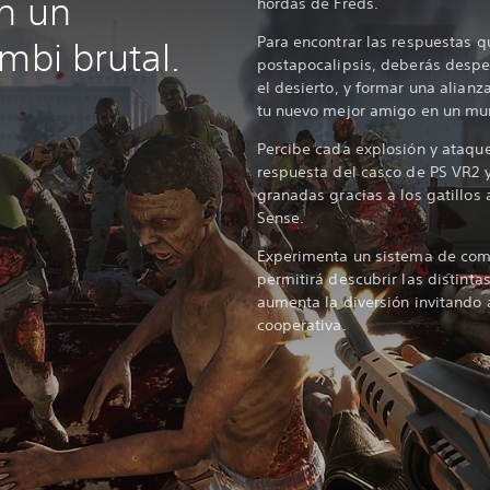
en un
hordas de Freds.
Para encontrar las respuestas q
mbi brutal.
postapocalipsis, deberás despe
el desierto, y formar una alian
tu nuevo mejor amigo en un m
Percibe cada explosión y ataque
respuesta del casco de PS VR2 y
granadas gracias a los gatillos 
Sense.
Experimenta un sistema de comba
permitirá descubrir las distint
aumenta la diversión invitando 
cooperativa.