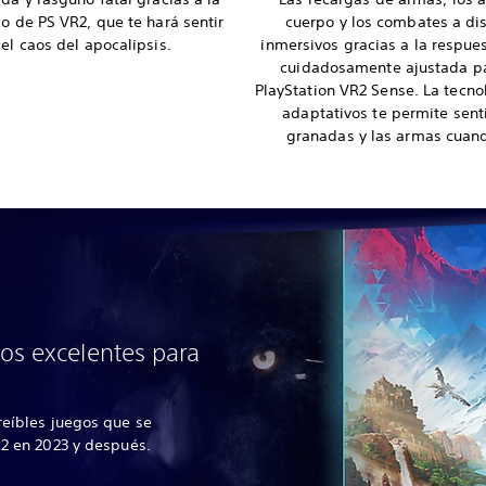
o de PS VR2, que te hará sentir
cuerpo y los combates a di
el caos del apocalipsis.
inmersivos gracias a la respue
cuidadosamente ajustada pa
PlayStation VR2 Sense. La tecnol
adaptativos te permite senti
granadas y las armas cuand
os excelentes para
reíbles juegos que se
R2 en 2023 y después.