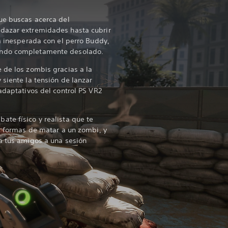
ue buscas acerca del
dazar extremidades hasta cubrir
za inesperada con el perro Buddy,
undo completamente desolado.
 de los zombis gracias a la
 siente la tensión de lanzar
adaptativos del control PS VR2
te físico y realista que te
as formas de matar a un zombi, y
a tus amigos a una sesión