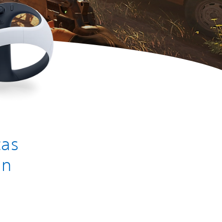
cas
an