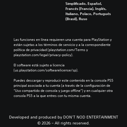
a
d
d
u
Simplificado, Español,
o
u
e
é
e
Francés (Francia), Inglés,
t
d
l
n
d
Italiano, Polaco, Portugués
a
i
j
t
e
(Brasil), Ruso
l
o
u
i
s
m
t
e
c
j
e
a
g
a
u
n
m
o
d
g
Las funciones en línea requieren una cuenta para PlayStation y 
t
b
e
e
a
están sujetas a los términos de servicio y a la correspondiente 
e
i
n
s
r
política de privacidad (playstation.com/Terms y 
s
é
c
d
y
playstation.com/legal/privacy-policy).
u
n
u
e
d
b
s
a
c
e
El software está sujeto a licencia 
t
e
l
a
s
(us.playstation.com/softwarelicense/sp).
i
c
q
d
p
t
o
u
a
l
Puedes descargar y reproducir este contenido en la consola PS5 
u
m
i
a
a
principal asociada a tu cuenta (a través de la configuración de 
l
u
e
l
z
“Uso compartido de consola y juego offline”) y en cualquier otra 
a
n
r
t
a
consola PS5 a la que entres con tu misma cuenta.
d
i
m
a
r
o
c
o
v
t
.
a
m
o
e
v
e
z
p
Developed and produced by DON’T NOD ENTERTAINMENT
i
n
S
.
o
© 2026 – All rights reserved.
s
t
u
r