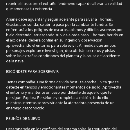
reunir pistas sobre el extraño fenómeno capaz de alterar la realidad
que amenaza tu existencia.
Ariane debe aguantar y seguir adelante para salvar a Thomas.
Gracias a su sonda, se abrirá paso por la cambiante tundra. Se
enfrentará a los peligros de oscuros abismos y difíciles ascensos por
hielo derretido, arriesgando su vida a cada paso. Thomas, herido en
el accidente, deberá confiar en su ingenio y observación,
aprovechando el entorno para sobrevivir. A medida que ambos
personajes exploran e investigan, descubrirán secretos y pistas
sobre las extrañas condiciones del planeta y la causa del accidente
de la nave.
ESCÓNDETE PARA SOBREVIVIR
Tienes compañía. Una forma de vida hostil te acecha. Evita que te
detecte en tensos y emocionantes momentos de sigilo. Aprovecha
el entorno y mantente un paso por delante de aquello que te
persigue. Explora Perséfone y completa la misión; todo ello
mientras intentas sobrevivir ante la aterradora presencia de un
enemigo desconocido.
REUNÍOS DE NUEVO
Desamparada en los confines del sistema solar, la tripulación del