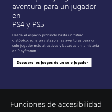
aventura para un jugador
en
PS4 y PS5
Desde el espacio profundo hasta un futuro
distópico, echa un vistazo a las aventuras para un
solo jugador más atractivas y basadas en la historia
de PlayStation.
Descubre los juegos de un solo jugador
Funciones de accesibilidad
A
A
S
S
R
l
u
u
e
e