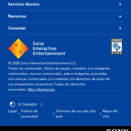
u
c
l
Servicio técnico
a
r
e
i
a
u
p
g
ó
s
s
u
Recursos
o
n
a
a
l
i
d
l
r
s
Conectar
n
e
i
e
a
c
l
d
l
d
l
c
a
j
o
u
o
d
u
s
y
n
e
e
v
e
t
a
g
a
s
r
u
o
r
© 2026 Sony Interactive Entertainment LLC
u
o
d
e
i
Todos los contenidos, títulos de juegos, nombres y/o imágenes
b
l
i
n
o
comerciales, marcas comerciales, arte e imágenes asociadas
t
.
o
c
s
son marcas comerciales y/o material con derechos de autor de
í
p
u
b
sus propietarios respectivos.Todos los derechos
t
a
a
o
reservados.
Más información
u
r
l
t
l
a
q
o
o
q
u
n
El Salvador
s
u
i
e
Legal
Política de
Términos de uso del sitio
Mapa del
C
e
e
s
privacidad
web
sitio
C
s
r
a
p
e
m
l
a
p
o