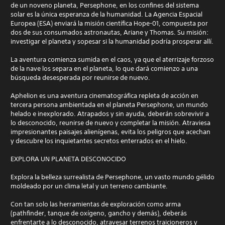
de un noveno planeta, Persephone, en los confines del sistema
solar es la única esperanza de la humanidad. La Agencia Espacial
Europea (ESA) enviará la misión científica Hope-01, compuesta por
dos de sus consumados astronautas, Ariane y Thomas. Su misión:
investigar el planeta y sopesar si la humanidad podría prosperar allí.
La aventura comienza sumida en el caos, ya que el aterrizaje forzoso
de la nave los separa en el planeta, lo que dará comienzo a una
búsqueda desesperada por reunirse de nuevo.
Aphelion es una aventura cinematográfica repleta de acción en
tercera persona ambientada en el planeta Persephone, un mundo
helado e inexplorado. Atrapados y sin ayuda, deberán sobrevivir a
lo desconocido, reunirse de nuevo y completar la misión. Atraviesa
impresionantes paisajes alienígenas, evita los peligros que acechan
y descubre los inquietantes secretos enterrados en el hielo.
EXPLORA UN PLANETA DESCONOCIDO
Explora la belleza surrealista de Persephone, un vasto mundo gélido
moldeado por un clima letal y un terreno cambiante.
Con tan solo las herramientas de exploración como arma
(pathfinder, tanque de oxígeno, gancho y demás), deberás
enfrentarte a lo desconocido, atravesar terrenos traicioneros y