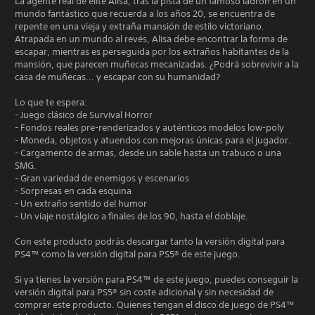
La agente real de élite Alisa, tras la pista de un famoso ladrón en un
mundo fantástico que recuerda a los años 20, se encuentra de
repente en una vieja y extraña mansión de estilo victoriano.
Atrapada en un mundo al revés, Alisa debe encontrar la forma de
escapar, mientras es perseguida por los extraños habitantes de la
mansión, que parecen muñecas mecanizadas. ¿Podrá sobrevivir a la
casa de muñecas... y escapar con su humanidad?
Lo que te espera:
- Juego clásico de Survival Horror
- Fondos reales pre-renderizados y auténticos modelos low-poly
- Moneda, objetos y atuendos con mejoras únicas para el jugador.
- Cargamento de armas, desde un sable hasta un trabuco o una
SMG.
- Gran variedad de enemigos y escenarios
- Sorpresas en cada esquina
- Un extraño sentido del humor
- Un viaje nostálgico a finales de los 90, hasta el doblaje.
Con este producto podrás descargar tanto la versión digital para
PS4™ como la versión digital para PS5® de este juego.
Si ya tienes la versión para PS4™ de este juego, puedes conseguir la
versión digital para PS5® sin coste adicional y sin necesidad de
comprar este producto. Quienes tengan el disco de juego de PS4™