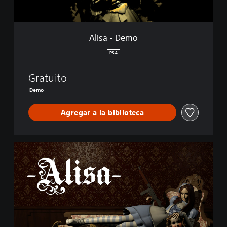
o
Alisa - Demo
PS4
Gratuito
Demo
Agregar a la biblioteca
A
l
i
s
a
D
e
v
e