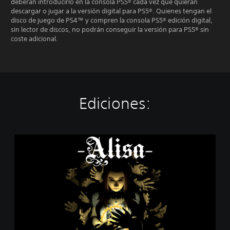
deberán introducirlo en la consola PS5® cada vez que quieran
descargar o jugar a la versión digital para PS5®. Quienes tengan el
disco de juego de PS4™ y compren la consola PS5® edición digital,
sin lector de discos, no podrán conseguir la versión para PS5® sin
coste adicional.
Ediciones:
A
l
i
s
a
-
D
e
m
o