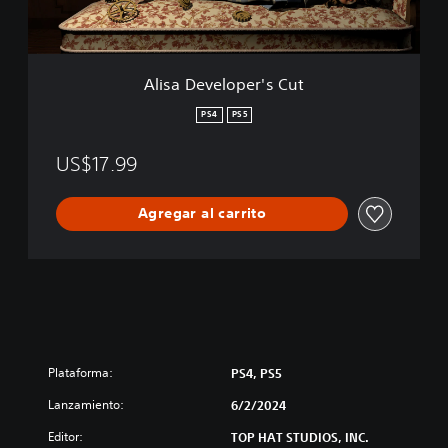
l
o
p
e
Alisa Developer's Cut
r
'
PS4
PS5
s
C
US$17.99
u
t
Agregar al carrito
Plataforma:
PS4, PS5
Lanzamiento:
6/2/2024
Editor:
TOP HAT STUDIOS, INC.