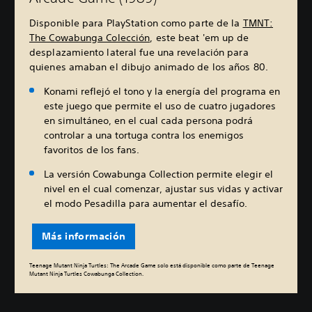
Disponible para PlayStation como parte de la
TMNT:
The Cowabunga Colección
, este beat 'em up de
desplazamiento lateral fue una revelación para
quienes amaban el dibujo animado de los años 80.
Konami reflejó el tono y la energía del programa en
este juego que permite el uso de cuatro jugadores
en simultáneo, en el cual cada persona podrá
controlar a una tortuga contra los enemigos
favoritos de los fans.
La versión Cowabunga Collection permite elegir el
nivel en el cual comenzar, ajustar sus vidas y activar
el modo Pesadilla para aumentar el desafío.
Más información
Teenage Mutant Ninja Turtles: The Arcade Game solo está disponible como parte de Teenage
Mutant Ninja Turtles Cowabunga Collection.