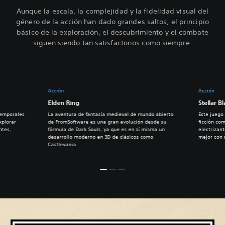
Aunque la escala, la complejidad y la fidelidad visual del
género de la acción han dado grandes saltos, el principio
básico de la exploración, el descubrimiento y el combate
siguen siendo tan satisfactorios como siempre.
Acción
Acción
Elden Ring
Stellar B
temporales
La aventura de fantasía medieval de mundo abierto
Este juego 
xplorar
de FromSoftware es una gran evolución desde su
ficción co
ntes,
fórmula de Dark Souls, ya que es en sí misma un
electrizan
desarrollo moderno en 3D de clásicos como
mejor con 
Castlevania.