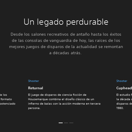
Un legado perdurable
Desde los salones recreativos de antaño hasta los éxitos
de las consolas de vanguardia de hoy, las raíces de los
mejores juegos de disparos de la actualidad se remontan
a décadas atrás.
Shooter
Shooter
Returnal
Cuphead
e los
El juego de disparos de ciencia ficción de
El estudio
l formato
Housemarque combina el diseño clásico de un
la década 
 potenciado
infierno de balas con la acción moderna en tercera
disparos d
persona.
1980.