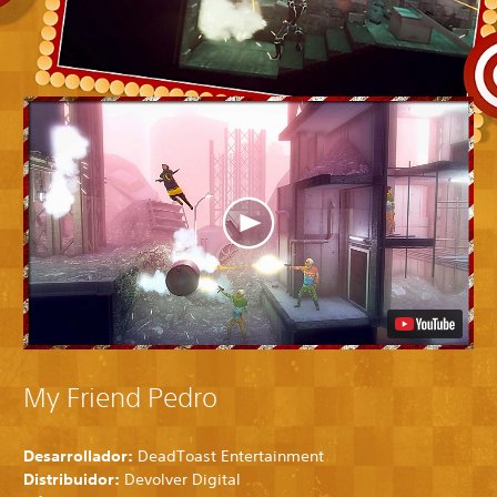
My Friend Pedro
Desarrollador:
DeadToast Entertainment
Distribuidor:
Devolver Digital