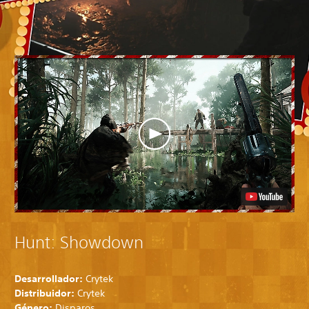
Hunt: Showdown
Desarrollador:
Crytek
Distribuidor:
Crytek
Género:
Disparos