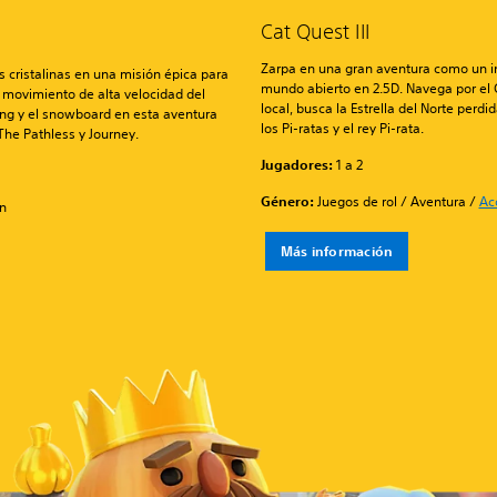
Cat Quest III
Zarpa en una gran aventura como un in
 cristalinas en una misión épica para
mundo abierto en 2.5D. Navega por el C
 movimiento de alta velocidad del
local, busca la Estrella del Norte per
ing y el snowboard en esta aventura
los Pi-ratas y el rey Pi-rata.
The Pathless y Journey.
Jugadores:
1 a 2
Género:
Juegos de rol / Aventura /
Ac
ón
Más información