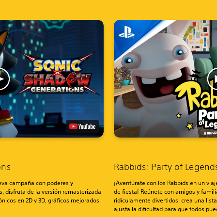
ons
Rabbids: Party of Legen
eva campaña con poderes y
¡Aventúrate con los Rabbids en un viaj
, disfruta de la versión remasterizada
de fiesta! Reúnete con amigos y famili
ónicos en 2D y 3D, gráficos mejorados
ridículamente divertidos, crea una list
ajusta la dificultad para que todos pu