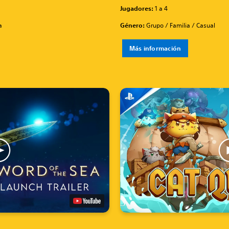
Jugadores:
1 a 4
a
Género:
Grupo / Familia / Casual
Más información