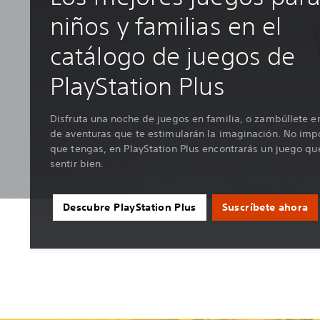
niños y familias en el
catálogo de juegos de
PlayStation Plus
Disfruta una noche de juegos en familia, o zambúllete 
de aventuras que te estimularán la imaginación. No imp
que tengas, en PlayStation Plus encontrarás un juego qu
sentir bien.
Descubre PlayStation Plus
Suscríbete ahora