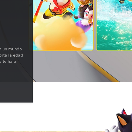
en un mundo
orta la edad
e te hará