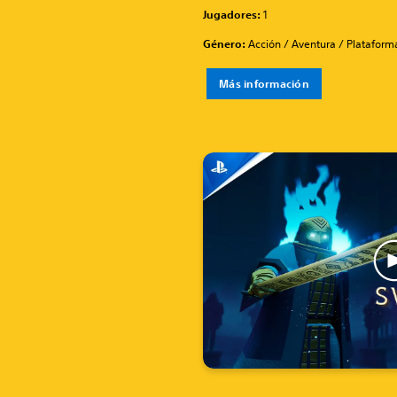
Jugadores:
1
Género:
Acción / Aventura / Plataform
Más información