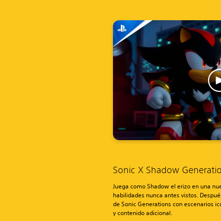
Sonic X Shadow Generati
Juega como Shadow el erizo en una nu
habilidades nunca antes vistos. Después
de Sonic Generations con escenarios ic
y contenido adicional.