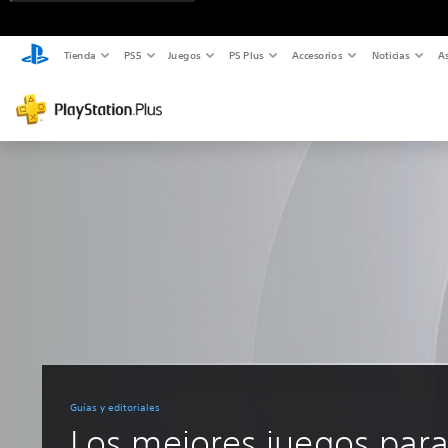
Tienda
PS5
Juegos
PS Plus
Accesorios
Noticias
As
Guías y editoriales
Los mejores juegos par