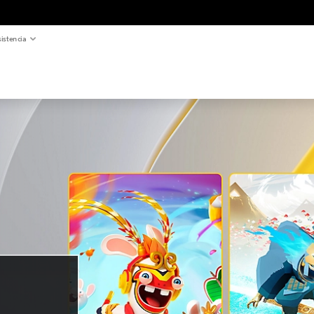
istencia
a