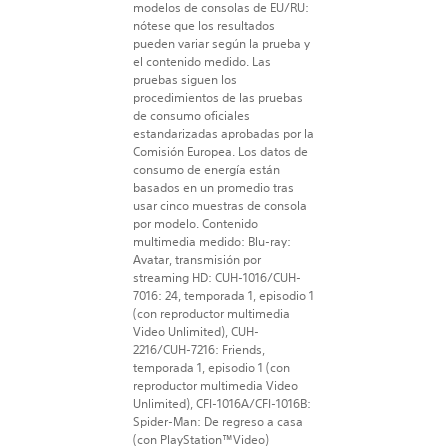
modelos de consolas de EU/RU:
nótese que los resultados
pueden variar según la prueba y
el contenido medido. Las
pruebas siguen los
procedimientos de las pruebas
de consumo oficiales
estandarizadas aprobadas por la
Comisión Europea. Los datos de
consumo de energía están
basados en un promedio tras
usar cinco muestras de consola
por modelo. Contenido
multimedia medido: Blu-ray:
Avatar, transmisión por
streaming HD: CUH-1016/CUH-
7016: 24, temporada 1, episodio 1
(con reproductor multimedia
Video Unlimited), CUH-
2216/CUH-7216: Friends,
temporada 1, episodio 1 (con
reproductor multimedia Video
Unlimited), CFI-1016A/CFI-1016B:
Spider-Man: De regreso a casa
(con PlayStation™Video)