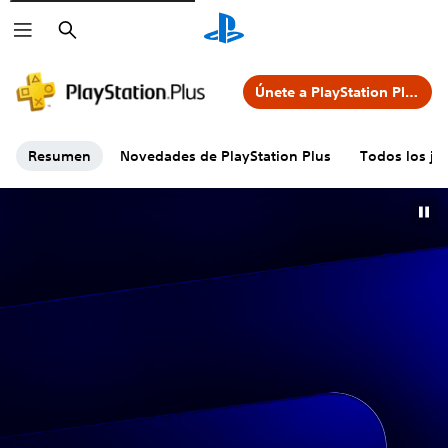
Buscar
Únete a PlayStation Plus
Resumen
Novedades de PlayStation Plus
Todos los jue