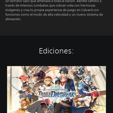
un extraño caso que amenaza a toda la nación. Ábrete camino a
través de intensos combates que cobran vida con hermosas
imágenes y crea tu propia experiencia de juego en Calvard con
funciones como el modo de alta velocidad y un nuevo sistema de
alineación.
Ediciones:
S
t
a
n
d
a
r
d
E
d