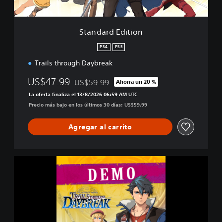
i
t
i
Standard Edition
o
n
PS4
PS5
Trails through Daybreak
US$47.99
US$59.99
Ahorra un 20 %
Rebajado del precio original de US$59.99
La oferta finaliza el 13/8/2026 06:59 AM UTC
Precio más bajo en los últimos 30 días: US$59.99
Agregar al carrito
T
h
e
L
e
g
e