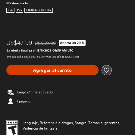
NIS America Inc.
PS4
PS5
STANDARD EDITION
US$47.99
US$59.99
Ahorra un 20 %
Rebajado del precio original de US$59.99
La oferta finaliza el 13/8/2026 06:59 AM UTC
Precio más bajo en los últimos 30 días: US$59.99
Agregar al carrito
Juego offline activado
1 jugador
Lenguaje, Referencia a drogas, Sangre, Temas sugerentes,
Violencia de fantasía