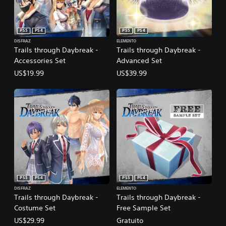
PS5
PS4
PS5
PS4
DISFRAZ
ELEMENTO
Trails through Daybreak -
Trails through Daybreak -
Accessories Set
Advanced Set
US$19.99
US$39.99
PS5
PS4
PS5
PS4
DISFRAZ
ELEMENTO
Trails through Daybreak -
Trails through Daybreak -
Costume Set
Free Sample Set
US$29.99
Gratuito