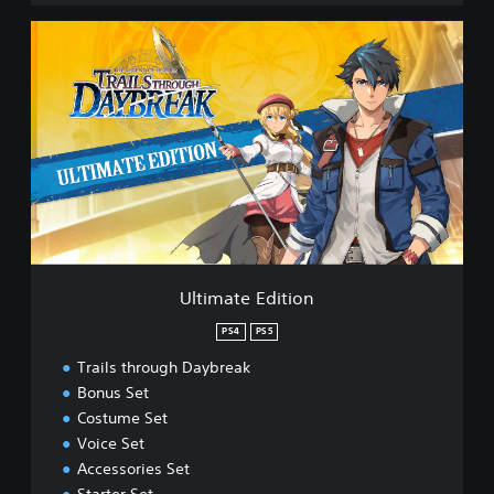
U
l
t
i
m
a
t
e
E
d
i
t
i
Ultimate Edition
o
n
PS4
PS5
Trails through Daybreak
Bonus Set
Costume Set
Voice Set
Accessories Set
Starter Set