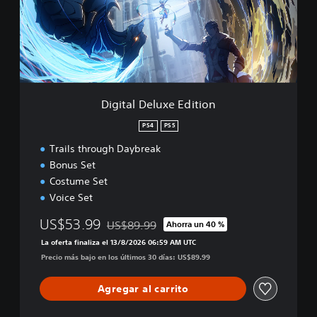
a
D
l
a
D
y
e
b
l
r
u
e
x
a
e
Digital Deluxe Edition
k
E
D
d
PS4
PS5
e
i
m
Trails through Daybreak
t
o
i
Bonus Set
o
Costume Set
n
Voice Set
US$53.99
US$89.99
Ahorra un 40 %
Rebajado del precio original de US$89.99
La oferta finaliza el 13/8/2026 06:59 AM UTC
Precio más bajo en los últimos 30 días: US$89.99
Agregar al carrito