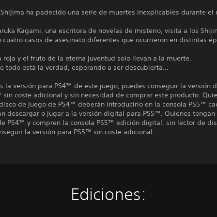
 Shijima ha padecido una serie de muertes inexplicables durante el 
uka Kagami, una escritora de novelas de misterio, visita a los Shiji
 cuatro casos de asesinato diferentes que ocurrieron en distintas é
 roja y el fruto de la eterna juventud solo llevan a la muerte.
de todo está la verdad, esperando a ser descubierta…
es la versión para PS4™ de este juego, puedes conseguir la versión d
 sin coste adicional y sin necesidad de comprar este producto. Qui
 disco de juego de PS4™ deberán introducirlo en la consola PS5™ ca
n descargar o jugar a la versión digital para PS5™. Quienes tengan 
e PS4™ y compren la consola PS5™ edición digital, sin lector de dis
seguir la versión para PS5™ sin coste adicional.
Ediciones: