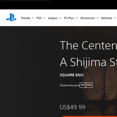
Tienda
PS5
Juegos
PS Plus
Accesorios
Noticias
The Centen
A Shijima S
SQUARE ENIX
Disponible para
PS5
PS4
US$49.99