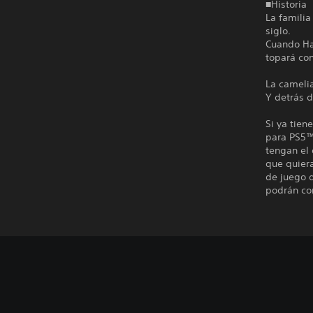
■Historia
La familia
siglo.
Cuando Har
topará con
La camelia
Y detrás 
Si ya tien
para PS5™
tengan el
que quiera
de juego d
podrán con