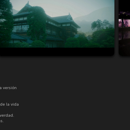
a versión
de la vida
 verdad.
as.