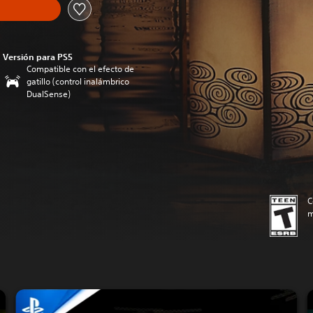
Versión para PS5
Compatible con el efecto de
gatillo (control inalámbrico
DualSense)
C
m