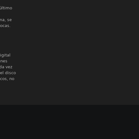
último
ma, se
pocas.
igital
enes
da vez
el disco
cos, no