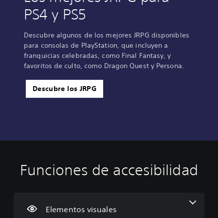
PS4 y PS5
Descubre algunos de los mejores JRPG disponibles
para consolas de PlayStation, que incluyen a
franquicias celebradas, como Final Fantasy, y
favoritos de culto, como Dragon Quest y Persona.
Descubre los JRPG
Funciones de accesibilidad
T
C
S
R
D
e
o
e
e
i
x
n
p
a
f
t
t
u
s
i
o
r
e
i
c
Elementos visuales
n
o
d
g
u