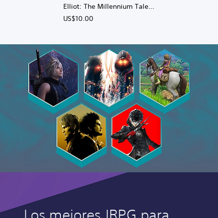
Elliot: The Millennium Tales
Digital Deluxe
US$10.00
Los mejores JRPG para