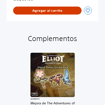
o
o
n
l
Agregar al carrito
o
g
u
e
D
e
Complementos
m
o
PS5
ELEMENTO
Mejora de The Adventures of