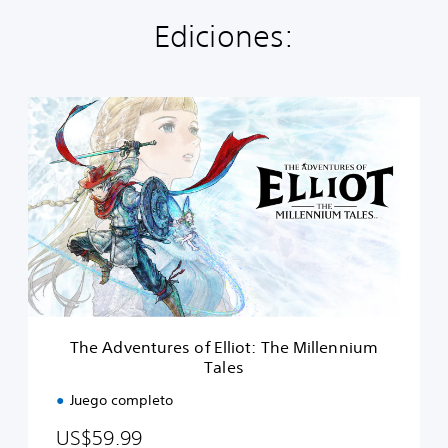
Ediciones:
T
h
e
A
d
v
e
n
t
u
r
e
s
The Adventures of Elliot: The Millennium
o
Tales
f
E
Juego completo
l
l
US$59.99