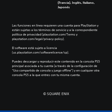
e
l
u
(Francia), Inglés, Italiano,
e
r
p
e
e
Japonés
a
a
r
s
e
u
l
e
a
l
d
d
s
u
j
i
e
e
n
u
Las funciones en línea requieren una cuenta para PlayStation y 
o
l
n
a
e
están sujetas a los términos de servicio y a la correspondiente 
i
j
t
d
g
política de privacidad (playstation.com/Terms y 
n
u
a
i
o
playstation.com/legal/privacy-policy).
d
e
d
s
n
i
g
e
p
o
El software está sujeto a licencia 
v
o
u
o
i
(us.playstation.com/softwarelicense/sp).
i
e
n
s
n
d
l
a
i
c
Puedes descargar y reproducir este contenido en la consola PS5 
u
i
m
c
l
principal asociada a tu cuenta (a través de la configuración de 
a
g
a
i
u
“Uso compartido de consola y juego offline”) y en cualquier otra 
l
i
n
ó
y
consola PS5 a la que entres con tu misma cuenta.
e
e
e
n
e
s
n
r
p
d
.
d
a
r
i
o
q
e
á
u
© SQUARE ENIX
u
d
A
l
n
e
e
u
o
n
p
f
g
d
i
e
i
o
i
v