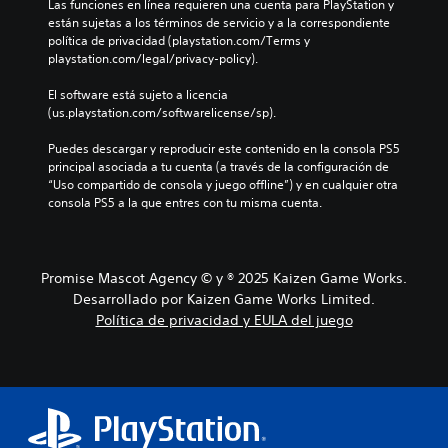
e
p
Las funciones en línea requieren una cuenta para PlayStation y 
n
o
l
s
c
están sujetas a los términos de servicio y a la correspondiente 
i
i
j
u
i
política de privacidad (playstation.com/Terms y 
e
n
u
b
o
playstation.com/legal/privacy-policy).
f
d
e
t
n
e
i
g
i
e
El software está sujeto a licencia 
c
v
o
t
s
(us.playstation.com/softwarelicense/sp).
t
i
e
u
d
o
d
l
l
e
Puedes descargar y reproducir este contenido en la consola PS5 
s
u
i
a
s
principal asociada a tu cuenta (a través de la configuración de 
q
a
g
d
e
“Uso compartido de consola y juego offline”) y en cualquier otra 
u
l
i
o
n
consola PS5 a la que entres con tu misma cuenta.
e
e
e
.
s
p
s
n
i
o
.
d
b
d
o
i
Promise Mascot Agency © y ® 2025 Kaizen Game Works.
r
u
l
A
Desarrollado por Kaizen Game Works Limited.
í
n
i
u
a
Política de privacidad y EULA del juego
n
d
n
d
i
a
r
i
v
d
e
e
o
d
s
l
3
e
u
d
D
l
l
e
o
P
t