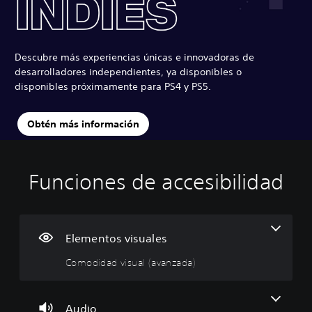
Descubre más experiencias únicas e innovadoras de
desarrolladores independientes, ya disponibles o
disponibles próximamente para PS4 y PS5.
Obtén más información
Funciones de accesibilidad
C
C
S
S
D
o
o
u
e
i
m
n
b
n
f
o
t
t
s
i
d
r
í
i
c
Elementos visuales
i
o
t
b
u
Comodidad visual (avanzada)
d
l
u
i
l
a
e
l
l
t
d
s
o
i
a
v
d
s
d
d
Audio