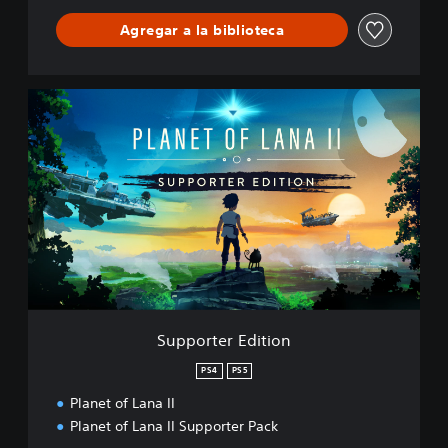
Agregar a la biblioteca
S
u
p
p
o
r
t
e
r
E
d
i
t
Supporter Edition
i
o
PS4
PS5
n
Planet of Lana II
Planet of Lana II Supporter Pack