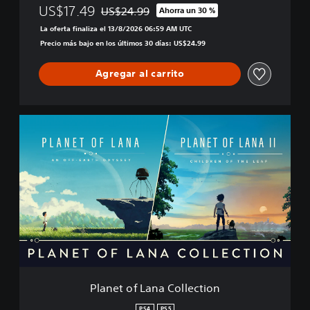
US$17.49
US$24.99
Ahorra un 30 %
Rebajado del precio original de US$24.99
La oferta finaliza el 13/8/2026 06:59 AM UTC
Precio más bajo en los últimos 30 días: US$24.99
Agregar al carrito
P
l
a
n
e
t
o
f
L
a
n
a
C
Planet of Lana Collection
o
l
PS4
PS5