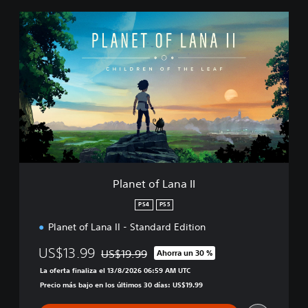
P
l
a
n
e
t
o
f
L
a
n
a
I
Planet of Lana II
I
PS4
PS5
Planet of Lana II - Standard Edition
US$13.99
US$19.99
Ahorra un 30 %
Rebajado del precio original de US$19.99
La oferta finaliza el 13/8/2026 06:59 AM UTC
Precio más bajo en los últimos 30 días: US$19.99