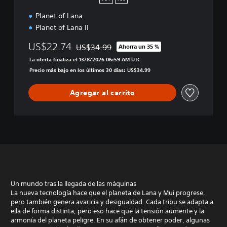
l
Planet of Lana
e
c
Planet of Lana II
t
i
US$22.74
US$34.99
Ahorra un 35 %
Rebajado del precio original de US$34.99
o
La oferta finaliza el 13/8/2026 06:59 AM UTC
n
Precio más bajo en los últimos 30 días: US$34.99
Agregar al carrito
Un mundo tras la llegada de las máquinas
La nueva tecnología hace que el planeta de Lana y Mui progrese,
pero también genera avaricia y desigualdad. Cada tribu se adapta a
ella de forma distinta, pero eso hace que la tensión aumente y la
armonía del planeta peligre. En su afán de obtener poder, algunas