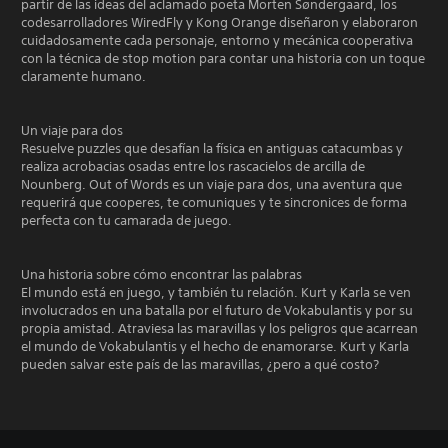
partir de las ideas del aclamado poeta Morten Søndergaard, los
codesarrolladores WiredFly y Kong Orange diseñaron y elaboraron
cuidadosamente cada personaje, entorno y mecánica cooperativa
con la técnica de stop motion para contar una historia con un toque
claramente humano.
Un viaje para dos
Resuelve puzzles que desafían la física en antiguas catacumbas y
realiza acrobacias osadas entre los rascacielos de arcilla de
Nounberg. Out of Words es un viaje para dos, una aventura que
requerirá que cooperes, te comuniques y te sincronices de forma
perfecta con tu camarada de juego.
Una historia sobre cómo encontrar las palabras
El mundo está en juego, y también tu relación. Kurt y Karla se ven
involucrados en una batalla por el futuro de Vokabulantis y por su
propia amistad. Atraviesa las maravillas y los peligros que acarrean
el mundo de Vokabulantis y el hecho de enamorarse. Kurt y Karla
pueden salvar este país de las maravillas, ¿pero a qué costo?