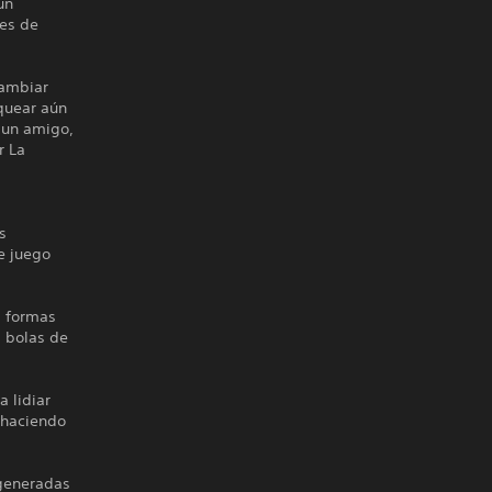
un
es de
cambiar
quear aún
 un amigo,
r La
s
e juego
s formas
a bolas de
 lidiar
 haciendo
generadas