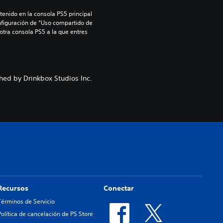
enido en la consola PS5 principal 
nfiguración de “Uso compartido de 
 otra consola PS5 a la que entres 
hed by Drinkbox Studios Inc.
Recursos
Conectar
Términos de Servicio
Política de cancelación de PS Store