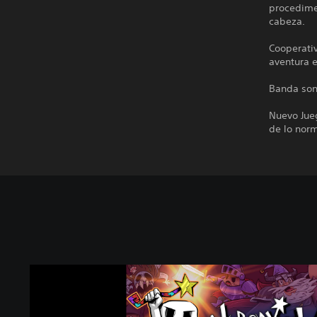
procedimen
cabeza.
Cooperativ
aventura 
Banda son
Nuevo Jue
de lo nor
P
a
q
u