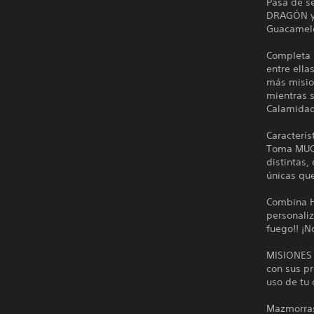
Pasa de se
DRAGÓN y 
Guacamele
Completa 
entre ell
más misio
mientras 
Calamida
Caracterís
Toma MUC
distintas
únicas qu
Combina H
personaliz
fuego!! ¡
MISIONES f
con sus p
uso de tu 
Mazmorras