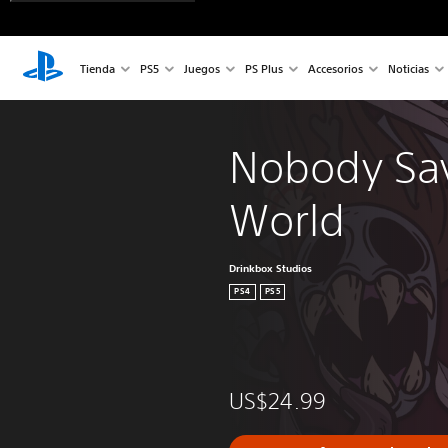
Tienda
PS5
Juegos
PS Plus
Accesorios
Noticias
Nobody Sav
World
Drinkbox Studios
PS4
PS5
US$24.99