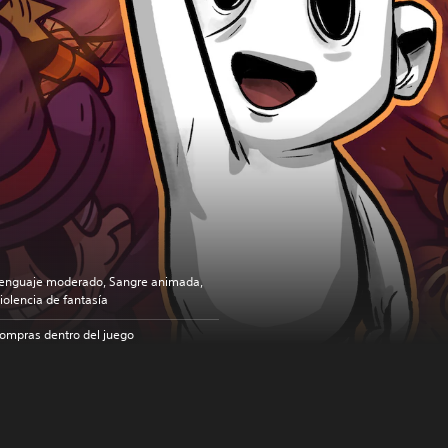
enguaje moderado, Sangre animada,
iolencia de fantasía
ompras dentro del juego