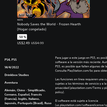
PS5
PS4
MAPA
Nobody Saves the World - Frozen Hearth
(Hogar congelado)
-50 %
Precio de la oferta: US$2.49. Precio original: US$4.99.
US$2.49
US$4.99
Para jugar a este juego en PS5, es posib
PS4, PS5
software a la versión más reciente. Au
PS5, es posible que falten algunas de l
14/4/2022
Consulta PlayStation.com/bc para obte
Drinkbox Studios
Las funciones en línea requieren una cu
Aventura
sujetas a los términos de servicio y a la
privacidad (playstation.com/Terms y pl
Alemán, Chino - Simplificado,
policy).
Coreano, Español, Francés
(Francia), Inglés, Italiano,
El software está sujeto a licencia 
Japonés, Portugués (Brasil), Ruso
(us.playstation.com/softwarelicense/sp