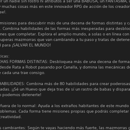
r un nadie sin rostro ni atributos a ser una BABOSA, un FANTASMA, 
muchas cosas más en este innovador RPG de acción de los creador
e!.
misiones para descubrir más de una decena de formas distintas y 
as. Combina habilidades de las formas más inesperadas para desblo
nes que completar. Explora el amplio mundo, a solas o en línea con
superas mazmorras que van cambiando a tu paso y tratas de detene
d para ¡SALVAR EL MUNDO!
ticas:
HAS FORMAS DISTINTAS: Desbloquea más de una decena de forma
, desde Rata a Robot pasando por Canalla, y domina las mecánicas d
e cada una trae consigo.
ABILIDADES: Combina más de 80 habilidades para crear poderosa
adas. ¡¡Sé un Huevo que deja tras de sí un rastro de babas y dispar
No podemos detenerte!
uera de lo normal: Ayuda a los extraños habitantes de este mundo a
roblemas. Cada forma tiene misiones propias que podrás completar
creatividad.
 cambiantes: Según te vayas haciendo más fuerte, las mazmorras 