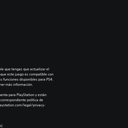
le que tengas que actualizar el 
nque este juego es compatible con 
as funciones disponibles para PS4. 
ner más información.
enta para PlayStation y están 
 correspondiente política de 
aystation.com/legal/privacy-
).