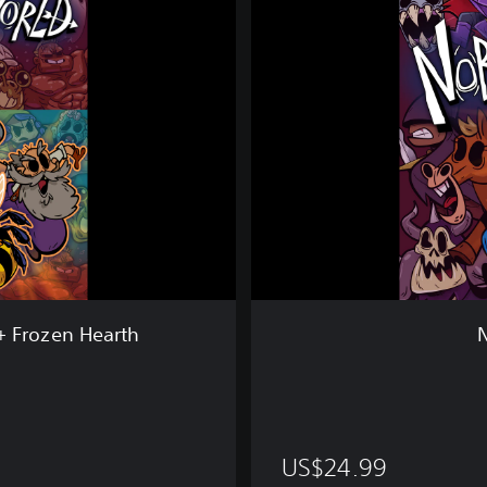
d
y
S
a
v
e
s
t
h
e
W
o
r
l
+ Frozen Hearth
d
US$24.99