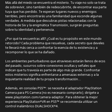
Más allá del miedo se encuentra el misterio. Tu viaje no solo se trata
de sobrevivir, sino también de redescubrirte, de encontrar esa parte
tuya que has perdido. Te esperan lugares nuevos y enemigos
terribles, pero encontrarás una familiaridad que esconde algunas
verdades. A medida que descubras pistas relacionadas con la
historia de Six y la enigmática Transmisión, surgirán preguntas
sobre tu identidad y pertenencia.
¿Por qué te encuentras allí? ¿Cuál es tu propósito en este mundo
retorcido? Cada problema que resuelvas, cada secreto que develes
te llevará más cerca a confrontar la esencia de tu existencia y a
recomponer lo que se ha dañado.
Los ambientes perturbadores que atravieses estarán llenos de ecos
del pasado, susurros sobre conexiones ocultas y señales que
indican que tu travesía es parte de algo más grande. Confrontar
estos misterios significa enfrentarse a amenazas externas y a la
inquietante realidad de tu propia transformación...
Además, en consolas PS5™: se necesita el adaptador PlayStation
Camera para PS Camera (no es necesario comprarlo); dirígete a
www.playstation.com/camera-adaptor. Para obtener la mejor
experiencia PlayStation®VR en PS5™ se recomienda utilizar un
control inalámbrico DUALSHOCK®4.