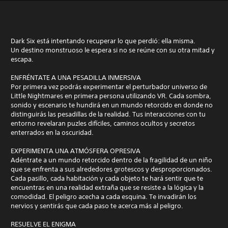
Dark Six está intentando recuperar lo que perdió: ella misma.
Un destino monstruoso le espera si no se reúne con su otra mitad y
escapa.
ENFRÉNTATE A UNA PESADILLA INMERSIVA
Por primera vez podrás experimentar el perturbador universo de
Little Nightmares en primera persona utilizando VR. Cada sombra,
sonido y escenario te hundirá en un mundo retorcido en donde no
distinguirás las pesadillas de la realidad. Tus interacciones con tu
entorno revelaran puzles difíciles, caminos ocultos y secretos
enterrados en la oscuridad.
EXPERIMENTA UNA ATMÓSFERA OPRESIVA
Adéntrate a un mundo retorcido dentro de la fragilidad de un niño
que se enfrenta a sus alrededores grotescos y desproporcionados.
Cada pasillo, cada habitación y cada objeto te hará sentir que te
encuentras en una realidad extraña que se resiste a la lógica y la
comodidad. El peligro acecha a cada esquina. Te invadirán los
nervios y sentirás que cada paso te acerca más al peligro.
RESUELVE EL ENIGMA