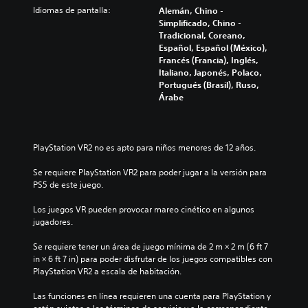
Idiomas de pantalla:
Alemán, Chino -
Simplificado, Chino -
Tradicional, Coreano,
Español, Español (México),
Francés (Francia), Inglés,
Italiano, Japonés, Polaco,
Portugués (Brasil), Ruso,
Árabe
PlayStation VR2 no es apto para niños menores de 12 años.
Se requiere PlayStation VR2 para poder jugar a la versión para 
PS5 de este juego.
Los juegos VR pueden provocar mareo cinético en algunos 
jugadores.
Se requiere tener un área de juego mínima de 2 m × 2 m (6 ft 7 
in × 6 ft 7 in) para poder disfrutar de los juegos compatibles con 
PlayStation VR2 a escala de habitación.
Las funciones en línea requieren una cuenta para PlayStation y 