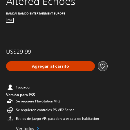
Altered Echoes
BANDAI NAMCO ENTERTAINMENT EUROPE
PS5
US$29.99
Agregar al carrito
1 jugador
Versión para PS5
Se requiere PlayStation VR2
Se requieren controles PS VR2 Sense
Estilos de juego VR: parado y a escala de habitación
Ver todos