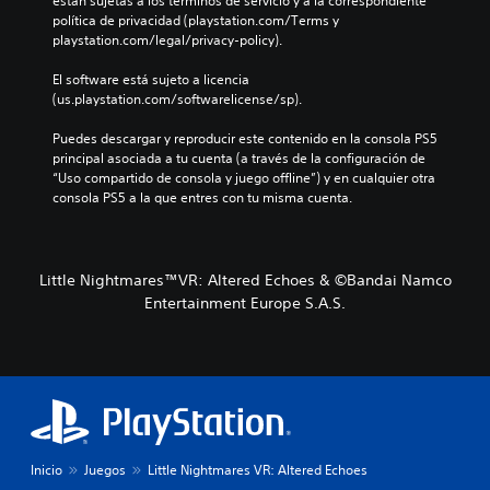
están sujetas a los términos de servicio y a la correspondiente 
política de privacidad (playstation.com/Terms y 
playstation.com/legal/privacy-policy).
El software está sujeto a licencia 
(us.playstation.com/softwarelicense/sp).
Puedes descargar y reproducir este contenido en la consola PS5 
principal asociada a tu cuenta (a través de la configuración de 
“Uso compartido de consola y juego offline”) y en cualquier otra 
consola PS5 a la que entres con tu misma cuenta.
Little Nightmares™VR: Altered Echoes & ©Bandai Namco
Entertainment Europe S.A.S.
Inicio
Juegos
Little Nightmares VR: Altered Echoes