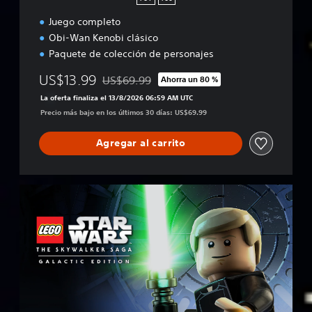
Juego completo
Obi-Wan Kenobi clásico
Paquete de colección de personajes
US$13.99
US$69.99
Ahorra un 80 %
Rebajado del precio original de US$69.99
La oferta finaliza el 13/8/2026 06:59 AM UTC
Precio más bajo en los últimos 30 días: US$69.99
Agregar al carrito
E
d
i
c
i
ó
n
g
a
l