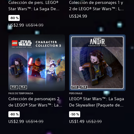
Colección de pers. LEGO®
Colección de personajes 1 y
Star Wars™: La Saga De
2 de LEGO® Star Wars™: La
Skywalker 1
Saga De Skywalker
US$24.99
-80 %
Precio de la oferta: US$2.99. Precio original: US$14.99.
US$2.99
US$14.99
PS5
PS4
PS5
PS4
PASE DE TEMPORADA
PERSONAJE
Colección de personajes 2
LEGO® Star Wars™: La Saga
de LEGO® Star Wars™: La
De Skywalker (Paquete de
Saga De Skywalker
personajes de Andor)
-80 %
-50 %
Precio de la oferta: US$2.99. Precio original: US$14.99.
Precio de la oferta: US$1.49. Prec
US$2.99
US$14.99
US$1.49
US$2.99