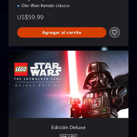
Obi-Wan Kenobi clásico
US$59.99
Agregar al carrito
E
d
i
c
i
ó
n
D
e
l
u
x
e
Edición Deluxe
PS4
PS5