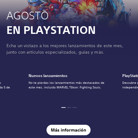
AGOSTO
EN PLAYSTATION
Echa un vistazo a los mejores lanzamientos de este mes,
junto con artículos especializados, guías y más.
Nuevos lanzamientos
PlayStat
s
No te pierdas los lanzamientos más destacados de
Descubre 
da 5 de
este mes, incluido MARVEL Tōkon: Fighting Souls.
independie
Más información