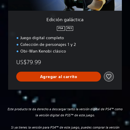
á
c
t
Edición galáctica
i
c
PS4
PS5
a
Juego digital completo
Colección de personajes 1 y 2
Obi-Wan Kenobi clásico
US$79.99
Agregar al carrito
Este producto te da derecho a descargar tanto la versión digital de PS4™ como
la versión digital de PS5™ de este juego.
Si ya tienes la versión para PS4™ de este juego, puedes comprar la versión