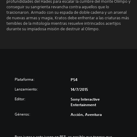
profundidades del Hades para escalar la cumbre del monte Olimpo y
conseguir su sangrienta revancha contra aquellos que lo
traicionaron. Armado con su espada de doble cadena y un arsenal
de nuevas armas y magia, Kratos debe enfrentar a las criaturas más
temibles de la mitología mientras resuelve intrincados acertijos
durante su impiadosa misión de destruir al Olimpo.
Plataforma:
PS4
Lanzamiento:
14/7/2015
Editor:
Sony Interactive
Entertainment
Géneros:
Acción, Aventura
Para jugar a este juego en PS5, es posible que tengas que 