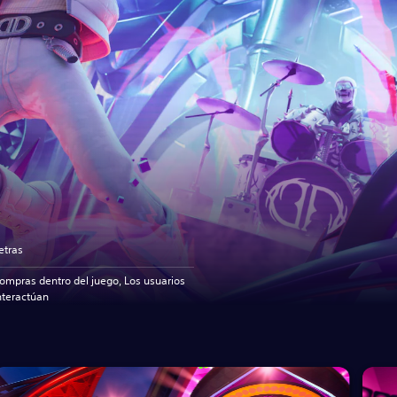
etras
ompras dentro del juego, Los usuarios
nteractúan