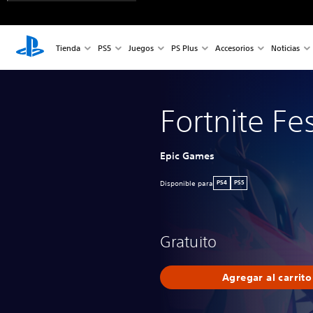
Tienda
PS5
Juegos
PS Plus
Accesorios
Noticias
Fortnite Fes
Epic Games
Disponible para
PS4
PS5
Gratuito
Agregar al carrito