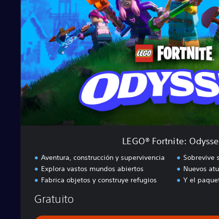
®
F
o
r
t
n
i
t
e
:
O
d
y
s
LEGO® Fortnite: Odysse
s
e
Aventura, construcción y supervivencia
Sobrevive 
y
Explora vastos mundos abiertos
Nuevos atu
Fabrica objetos y construye refugios
Y el paque
Gratuito