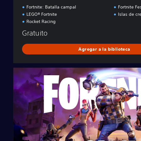
Fortnite: Batalla campal
Fortnite Fes
LEGO® Fortnite
Islas de cr
Rocket Racing
Gratuito
Agregar a la biblioteca
F
o
r
t
n
i
t
e
S
a
v