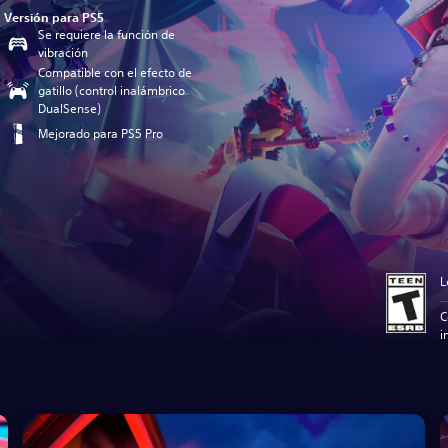
Versión para PS5
Se requiere la función de
vibración
Compatible con el efecto de
gatillo (control inalámbrico
DualSense)
Mejorado para PS5 Pro
L
C
i