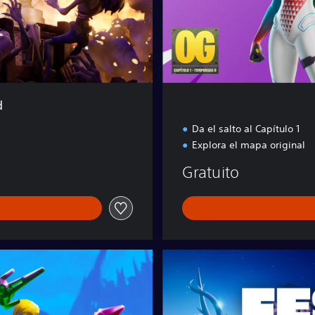
í
g
e
n
e
s
d
Da el salto al Capítulo 1
Explora el mapa original
Gratuito
F
o
r
t