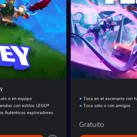
n
i
t
e
F
e
s
t
i
v
a
l
y
solo o en equipo
Toca en el escenario con 
endos con estilos LEGO®
Toca solo o con amigos
te Auténticos exploradores
Gratuito