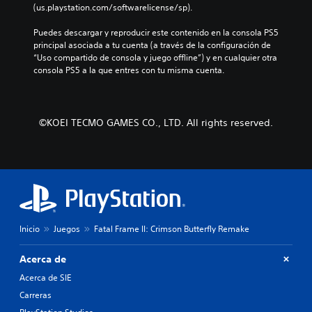
r
e
p
(us.playstation.com/softwarelicense/sp).
v
o
i
u
o
i
e
a
n
s
Puedes descargar y reproducir este contenido en la consola PS5 
d
l
y
a
i
principal asociada a tu cuenta (a través de la configuración de 
u
i
l
m
c
“Uso compartido de consola y juego offline”) y en cualquier otra 
a
g
o
a
i
consola PS5 a la que entres con tu misma cuenta.
l
i
s
n
ó
e
e
p
e
n
s
n
e
r
p
.
d
r
a
r
©KOEI TECMO GAMES CO., LTD. All rights reserved.
o
s
q
e
u
o
u
d
A
n
n
e
e
u
n
a
p
f
d
i
j
e
i
i
v
e
r
n
e
o
s
m
i
l
p
m
i
d
d
r
t
o
a
Inicio
Juegos
Fatal Frame II: Crimson Butterfly Remake
e
i
e
a
n
d
n
l
l
o
Acerca de
i
c
e
t
P
f
i
e
Acerca de SIE
e
u
i
p
r
r
Carreras
e
c
a
l
n
d