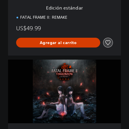
d
Edición estándar
a
r
FATAL FRAME II: REMAKE
US$49.99
Agregar al carrito
F
A
T
A
L
F
R
A
M
E
I
I
: