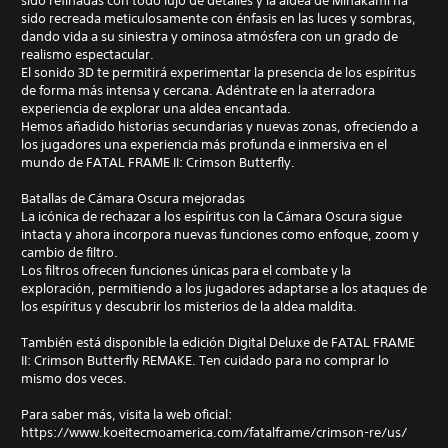
sido refinadas con todo lujo de detalles y la aldea de Minakami ha
sido recreada meticulosamente con énfasis en las luces y sombras,
dando vida a su siniestra y ominosa atmósfera con un grado de
realismo espectacular.
El sonido 3D te permitirá experimentar la presencia de los espíritus
de forma más intensa y cercana. Adéntrate en la aterradora
experiencia de explorar una aldea encantada.
Hemos añadido historias secundarias y nuevas zonas, ofreciendo a
los jugadores una experiencia más profunda e inmersiva en el
mundo de FATAL FRAME II: Crimson Butterfly.
Batallas de Cámara Oscura mejoradas
La icónica de rechazar a los espíritus con la Cámara Oscura sigue
intacta y ahora incorpora nuevas funciones como enfoque, zoom y
cambio de filtro.
Los filtros ofrecen funciones únicas para el combate y la
exploración, permitiendo a los jugadores adaptarse a los ataques de
los espíritus y descubrir los misterios de la aldea maldita.
También está disponible la edición Digital Deluxe de FATAL FRAME
II: Crimson Butterfly REMAKE. Ten cuidado para no comprar lo
mismo dos veces.
Para saber más, visita la web oficial:
https://www.koeitecmoamerica.com/fatalframe/crimson-re/us/