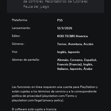
ó
a
de controles, Recordatorios de tutoriales,
a
i
u
n
m
Pausa del juego
r
r
y
f
b
l
e
e
r
i
o
l
s
o
a
Plataforma:
PS5
s
d
u
n
r
v
e
b
t
l
Lanzamiento:
12/3/2026
o
s
t
a
o
l
a
í
l
Editor:
KOEI TECMO America
s
ú
f
t
(
c
m
í
Géneros:
Terror, Aventura, Acción
u
H
o
e
o
l
U
n
Voz:
Inglés, Japonés
n
g
o
D
t
e
e
s
)
r
Idiomas de pantalla:
Alemán, Coreano, Español,
s
n
p
s
o
Francés (Francia), Inglés,
d
e
a
e
l
Italiano, Japonés, Árabe
e
r
r
p
e
a
a
a
r
s
u
l
l
e
a
d
d
a
s
u
Las funciones en línea requieren una cuenta para PlayStation y 
i
e
h
e
n
están sujetas a los términos de servicio y a la correspondiente 
o
l
i
n
a
política de privacidad (playstation.com/Terms y 
i
j
s
t
d
playstation.com/legal/privacy-policy).
n
u
t
a
i
d
e
o
d
s
El software está sujeto a licencia 
i
g