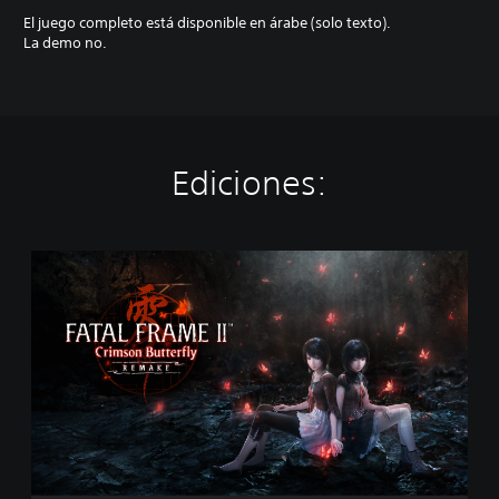
El juego completo está disponible en árabe (solo texto).
La demo no.
Ediciones:
E
d
i
c
i
ó
n
e
s
t
á
n