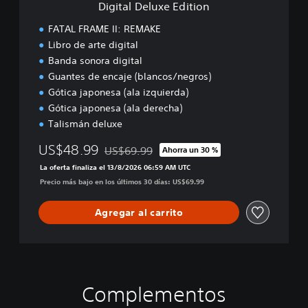
e
Digital Deluxe Edition
E
m
d
FATAL FRAME II: REMAKE
o
i
Libro de arte digital
t
Banda sonora digital
i
o
Guantes de encaje (blancos/negros)
n
Gótica japonesa (ala izquierda)
Gótica japonesa (ala derecha)
Talismán deluxe
US$48.99
US$69.99
Ahorra un 30 %
Rebajado del precio original de US$69.99
La oferta finaliza el 13/8/2026 06:59 AM UTC
Precio más bajo en los últimos 30 días: US$69.99
Agregar al carrito
Complementos