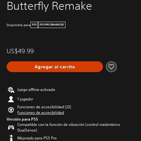
Butterfly Remake
Disponible para
PS5
PS5 PRO ENHANCED
US$49.99
Agregar al carrito
Juego offline activado
1 jugador
Funciones de accesibilidad (22)
Funciones de accesibilidad
Versión para PS5
Compatible con la función de vibración (control inalámbrico
DualSense)
Mejorado para PS5 Pro