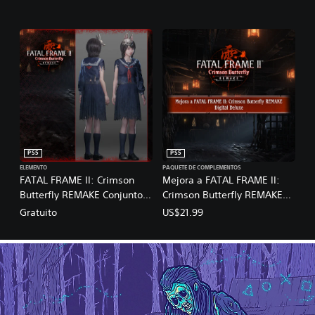
PS5
PS5
ELEMENTO
PAQUETE DE COMPLEMENTOS
FATAL FRAME II: Crimson
Mejora a FATAL FRAME II:
Butterfly REMAKE Conjunto
Crimson Butterfly REMAKE
de trajes de FATAL FRAME II:
Digital Deluxe
Gratuito
US$21.99
Crimson Butterfly REMAKE x
SILENT HILL f