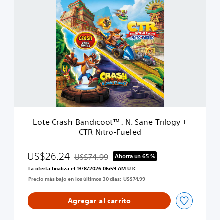
L
-
o
F
t
u
e
e
C
l
r
e
a
d
s
+
h
S
B
p
a
y
n
r
d
o
Lote Crash Bandicoot™: N. Sane Trilogy +
i
™
CTR Nitro-Fueled
c
o
o
US$26.24
US$74.99
Ahorra un 65 %
Rebajado del precio original de US$74.99
t
La oferta finaliza el 13/8/2026 06:59 AM UTC
™
Precio más bajo en los últimos 30 días: US$74.99
:
N
.
Agregar al carrito
S
a