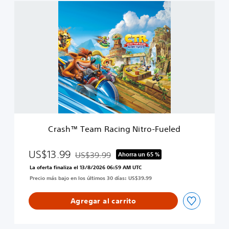
e
C
u
d
r
e
a
l
s
e
h
d
™
-
T
E
e
d
a
i
m
c
R
i
a
ó
c
n
Crash™ Team Racing Nitro-Fueled
i
N
n
i
g
US$13.99
US$39.99
Ahorra un 65 %
t
Rebajado del precio original de US$39.99
N
r
La oferta finaliza el 13/8/2026 06:59 AM UTC
i
o
Precio más bajo en los últimos 30 días: US$39.99
t
s
r
O
o
Agregar al carrito
x
-
i
F
d