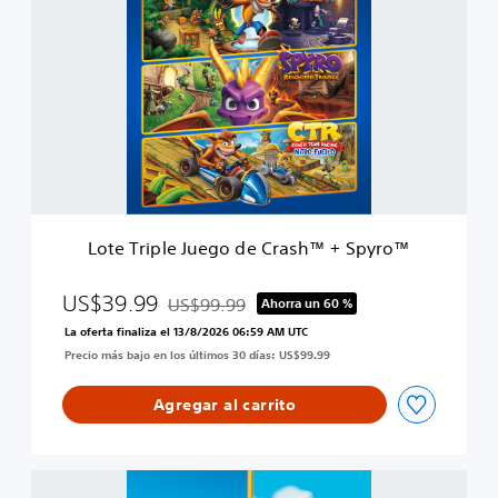
o
t
e
T
r
i
p
l
e
J
u
e
Lote Triple Juego de Crash™ + Spyro™
g
o
d
US$39.99
US$99.99
Ahorra un 60 %
Rebajado del precio original de US$99.99
e
La oferta finaliza el 13/8/2026 06:59 AM UTC
C
Precio más bajo en los últimos 30 días: US$99.99
r
a
s
Agregar al carrito
h
™
+
L
S