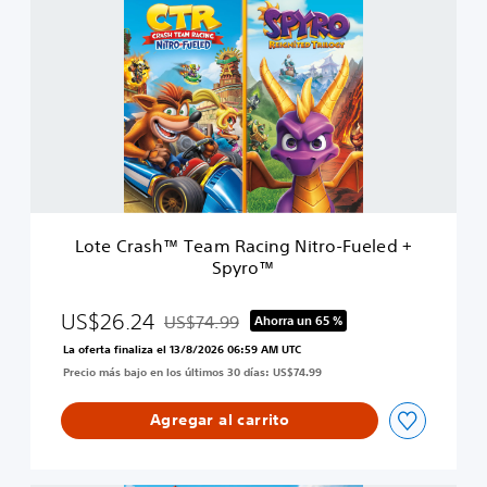
o
p
t
y
e
r
C
o
r
™
a
s
h
™
T
e
a
Lote Crash™ Team Racing Nitro-Fueled +
m
Spyro™
R
a
c
US$26.24
US$74.99
Ahorra un 65 %
Rebajado del precio original de US$74.99
i
La oferta finaliza el 13/8/2026 06:59 AM UTC
n
Precio más bajo en los últimos 30 días: US$74.99
g
N
i
Agregar al carrito
t
r
o