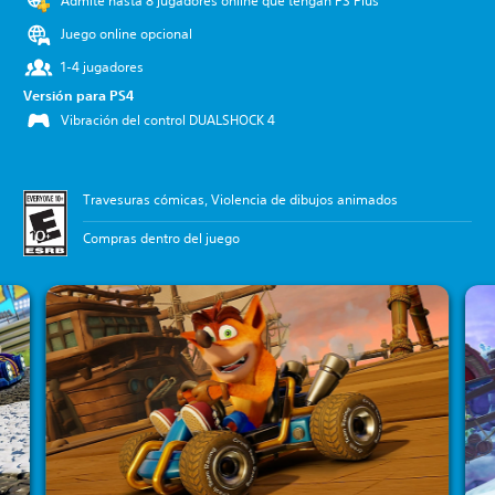
Admite hasta 8 jugadores online que tengan PS Plus
Juego online opcional
1-4 jugadores
Versión para PS4
Vibración del control DUALSHOCK 4
Travesuras cómicas, Violencia de dibujos animados
Compras dentro del juego