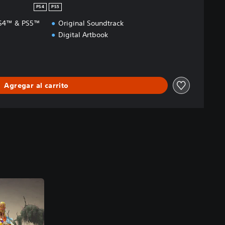
PS4
PS5
 PS4™ & PS5™
Original Soundtrack
Digital Artbook
Agregar al carrito