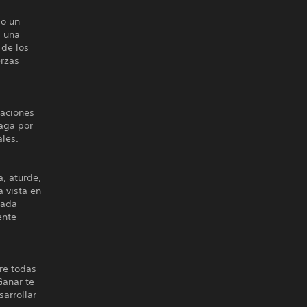
mo un
, una
 de los
erzas
zaciones
Vaga por
ales.
, aturde,
a vista en
cada
ente
re todas
Ganar te
sarrollar