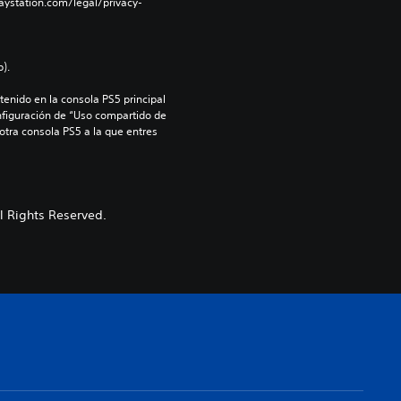
aystation.com/legal/privacy-
).
enido en la consola PS5 principal 
nfiguración de “Uso compartido de 
 otra consola PS5 a la que entres 
 Rights Reserved.