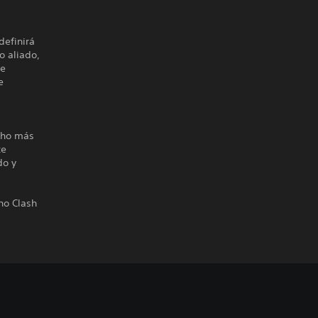
definirá
o aliado,
de
e
ucho más
te
do y
no Clash