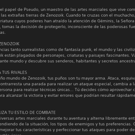
 el papel de Pseudo, un maestro de las artes marciales que vive co
 las extrañas tierras de Zenozoik. Cuando te cruzas con el muchacho
iatura cuyos poderes han atraído la atención de Géminis, la Señora
, tomas la decisión de protegerlo, inconsciente de las poderosas fu
as.
ZENOZOIK
ncias tanto surrealistas como de fantasía punk, el mundo y las civili
k están plagados de personajes, criaturas y paisajes fascinantes. 
gante mundo y descubre sus senderos, habitantes y secretos ancestr
 TUS RIVALES
año mundo de Zenozoik, tus puños son tu mayor arma. Ataca, esquiva
ontrarresta una parada para realizar un ataque especial, cambia a l
rsona para realizar técnicas únicas... Tú decides cómo aprovechar 
ra alcanzar la victoria y evitar errores que podrían resultar rápidam
IZA TU ESTILO DE COMBATE
versas artes marciales durante tu aventura y alterna libremente ent
endiendo de la situación, los tipos de enemigos y tus preferencias. 
mejorar tus características y perfeccionar tus ataques para poder de