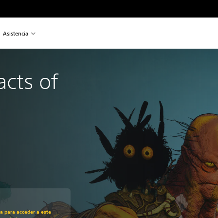
Asistencia
acts of 
recio original de US$19.99
ra para acceder a este