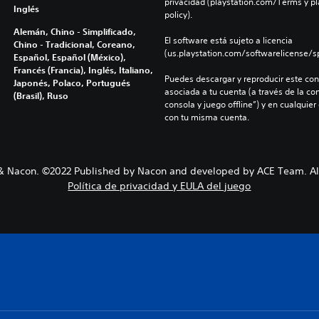
privacidad (playstation.com/Terms y pl
Inglés
policy).
Alemán, Chino - Simplificado,
El software está sujeto a licencia 
Chino - Tradicional, Coreano,
(us.playstation.com/softwarelicense/sp
Español, Español (México),
Francés (Francia), Inglés, Italiano,
Puedes descargar y reproducir este cont
Japonés, Polaco, Portugués
asociada a tu cuenta (a través de la co
(Brasil), Ruso
consola y juego offline”) y en cualquier
con tu misma cuenta.
 Nacon. ©2022 Published by Nacon and developed by ACE Team. All
Política de privacidad y EULA del juego