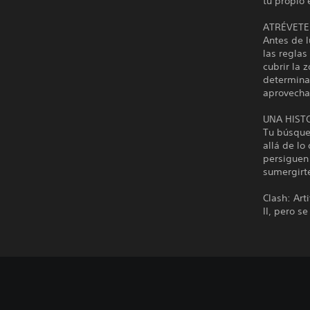
tu propio 
ATRÉVETE
Antes de l
las reglas
cubrir la 
determinar
aprovechar
UNA HIST
Tu búsque
allá de lo
persiguen 
sumergirte
Clash: Art
II, pero s