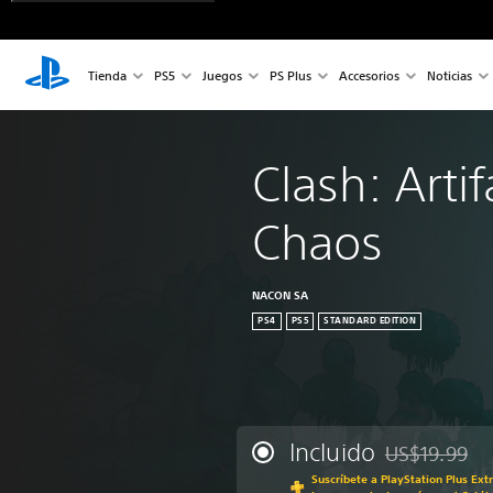
Tienda
PS5
Juegos
PS Plus
Accesorios
Noticias
Clash: Artif
Chaos
NACON SA
PS4
PS5
STANDARD EDITION
Incluido
US$19.99
Rebajado del p
Suscríbete a PlayStation Plus Ext