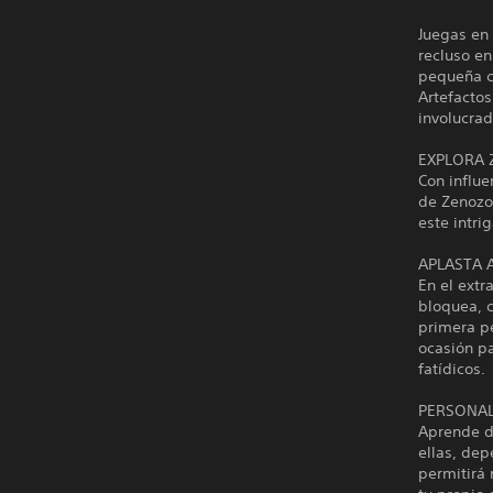
Juegas en
recluso en
pequeña cr
Artefactos
involucrad
EXPLORA 
Con influe
de Zenozoi
este intri
APLASTA A
En el extr
bloquea, c
primera pe
ocasión pa
fatídicos.
PERSONAL
Aprende di
ellas, dep
permitirá 