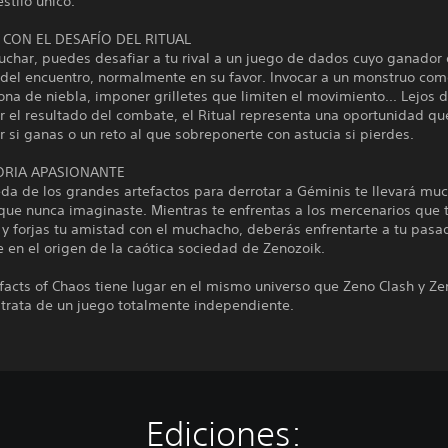
estilo único.
 CON EL DESAFÍO DEL RITUAL
uchar, puedes desafiar a tu rival a un juego de dados cuyo ganador 
 del encuentro, normalmente en su favor. Invocar a un monstruo com
zona de niebla, imponer grilletes que limiten el movimiento... Lejos 
 el resultado del combate, el Ritual representa una oportunidad qu
 si ganas o un reto al que sobreponerte con astucia si pierdes.
ORIA APASIONANTE
da de los grandes artefactos para derrotar a Géminis te llevará m
 que nunca imaginaste. Mientras te enfrentas a los mercenarios que 
y forjas tu amistad con el muchacho, deberás enfrentarte a tu pasa
 en el origen de la caótica sociedad de Zenozoik.
ifacts of Chaos tiene lugar en el mismo universo que Zeno Clash y Ze
e trata de un juego totalmente independiente.
Ediciones: