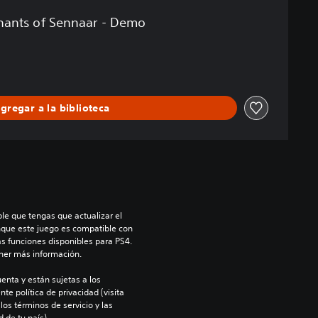
hants of Sennaar - Demo
gregar a la biblioteca
le que tengas que actualizar el 
nque este juego es compatible con 
as funciones disponibles para PS4. 
ner más información.
enta y están sujetas a los 
te política de privacidad (visita 
os términos de servicio y las 
 de tu país).