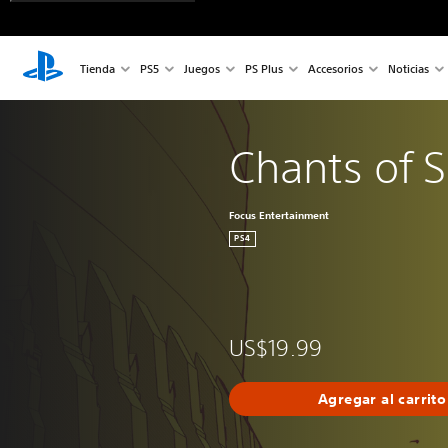
Tienda
PS5
Juegos
PS Plus
Accesorios
Noticias
Chants of 
Focus Entertainment
PS4
US$19.99
Agregar al carrito