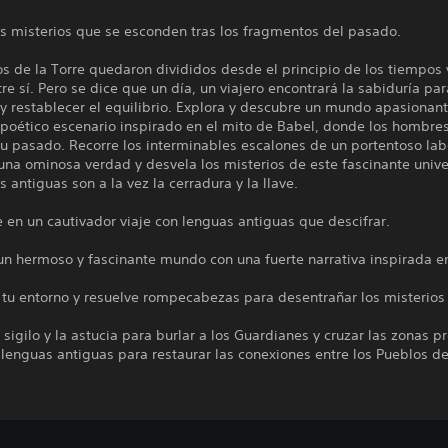
os misterios que se esconden tras los fragmentos del pasado.
s de la Torre quedaron divididos desde el principio de los tiempos 
re sí. Pero se dice que un día, un viajero encontrará la sabiduría par
y restablecer el equilibrio. Explora y descubre un mundo apasionan
 poético escenario inspirado en el mito de Babel, donde los hombre
u pasado. Recorre los interminables escalones de un portentoso lab
una ominosa verdad y desvela los misterios de este fascinante univ
s antiguas son a la vez la cerradura y la llave.
en un cautivador viaje con lenguas antiguas que descifrar.
un hermoso y fascinante mundo con una fuerte narrativa inspirada e
tu entorno y resuelve rompecabezas para desentrañar los misterios 
.
el sigilo y la astucia para burlar a los Guardianes y cruzar las zonas p
 lenguas antiguas para restaurar las conexiones entre los Pueblos de