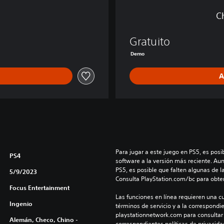
e
C
m
o
Gratuito
Demo
A
Para jugar a este juego en PS5, es posib
PS4
software a la versión más reciente. Au
PS5, es posible que falten algunas de l
5/9/2023
Consulta PlayStation.com/bc para obte
Focus Entertainment
Las funciones en línea requieren una cu
Ingenio
términos de servicio y a la correspondien
playstationnetwork.com para consultar l
Alemán, Checo, Chino -
correspondientes políticas de privacidad