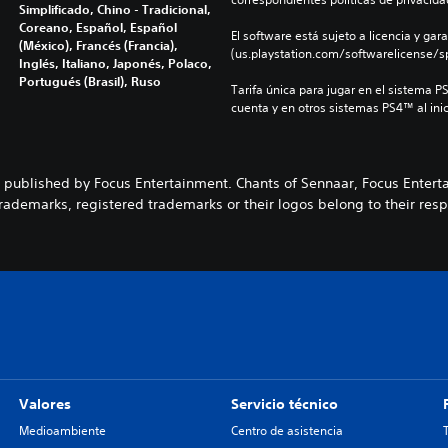
Simplificado, Chino - Tradicional,
Coreano, Español, Español
El software está sujeto a licencia y gara
(México), Francés (Francia),
(us.playstation.com/softwarelicense/sp
Inglés, Italiano, Japonés, Polaco,
Portugués (Brasil), Ruso
Tarifa única para jugar en el sistema P
cuenta y en otros sistemas PS4™ al inic
ublished by Focus Entertainment. Chants of Sennaar, Focus Enterta
rademarks, registered trademarks or their logos belong to their resp
Valores
Servicio técnico
Medioambiente
Centro de asistencia