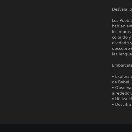
Desvela l
Los Pueblo
hablan ent
los muros 
colorido y
olvidado s
descubre 
las lengua
Embárcate 
• Explora 
de Babel.
• Observa 
alrededor
• Utiliza 
• Descifra