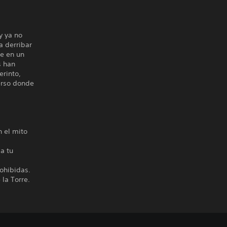
y ya no
a derribar
te en un
s han
erinto,
erso donde
n el mito
a tu
rohibidas.
 la Torre.