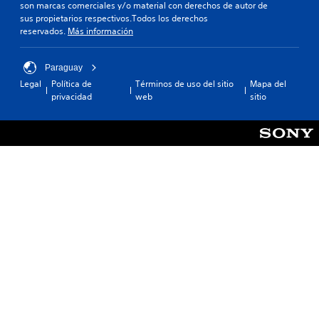
son marcas comerciales y/o material con derechos de autor de
sus propietarios respectivos.Todos los derechos
reservados.
Más información
Paraguay
Legal
Política de
Términos de uso del sitio
Mapa del
privacidad
web
sitio