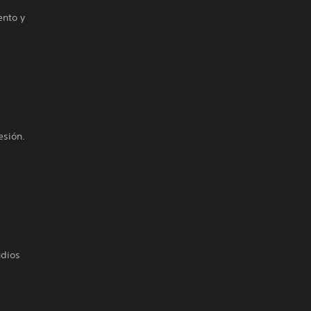
ento y
esión.
udios