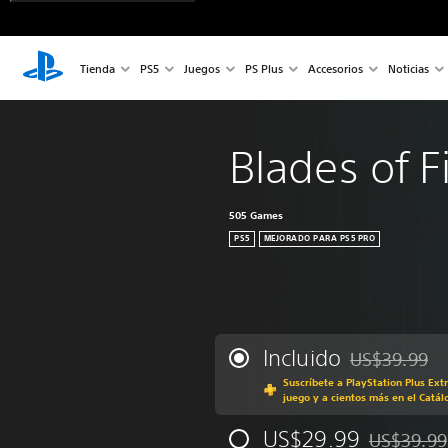
Tienda
PS5
Juegos
PS Plus
Accesorios
Noticias
Blades of F
505 Games
PS5
MEJORADO PARA PS5 PRO
Incluido
US$39.99
Rebajado del p
Suscríbete a PlayStation Plus Ext
juego y a cientos más en el Catál
US$29.99
US$39.99