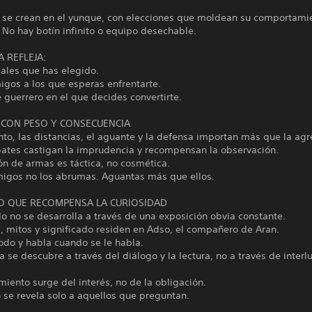
 se crean en el yunque, con elecciones que moldean su comportami
 No hay botín infinito o equipo desechable.
 REFLEJA:
ales que has elegido.
igos a los que esperas enfrentarte.
e guerrero en el que decides convertirte.
CON PESO Y CONSECUENCIA
o, las distancias, el aguante y la defensa importan más que la agr
ates castigan la imprudencia y recompensan la observación.
ón de armas es táctica, no cosmética.
migos no los abrumas. Aguantas más que ellos.
 QUE RECOMPENSA LA CURIOSIDAD
 no se desarrolla a través de una exposición obvia constante.
a, mitos y significado residen en Adso, el compañero de Aran.
odo y habla cuando se le habla.
ia se descubre a través del diálogo y la lectura, no a través de interl
.
miento surge del interés, no de la obligación.
 se revela solo a aquellos que preguntan.