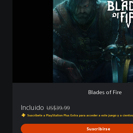
d
e
s
o
f
F
i
r
e
Blades of Fire
Incluido
US$39.99
Rebajado del precio original de US$39.99
Suscríbete a PlayStation Plus Extra para acceder a este juego y a ciento
Suscribirse