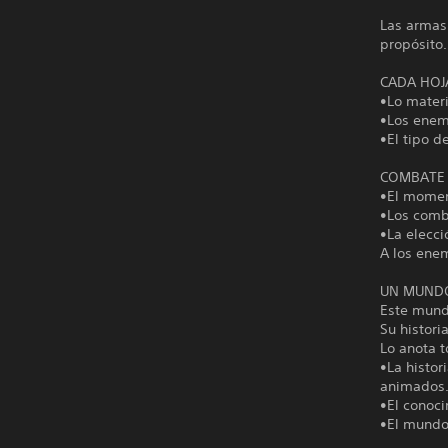
Las armas
propósito.
CADA HOJA
•Lo materi
•Los enem
•El tipo d
COMBATE 
•El moment
•Los comb
•La elecci
A los ene
UN MUNDO
Este mundo
Su histori
Lo anota t
•La histor
animados
•El conoci
•El mundo