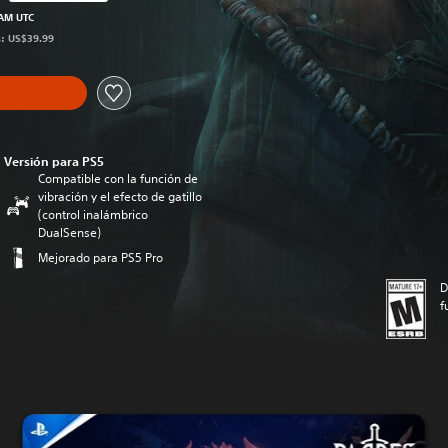
l precio original de US$39.99
 AM UTC
s: US$39.99
Versión para PS5
Compatible con la función de
vibración y el efecto de gatillo
(control inalámbrico
DualSense)
Mejorado para PS5 Pro
D
f