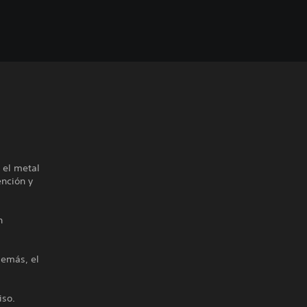
 el metal
ención y
n
demás, el
iso.