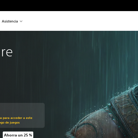
Asistencia
ire
recio original de US$39.99
ra para acceder a este
ogo de juegos
Ahorra un 25 %