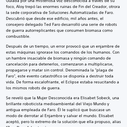
Guiada por una misteriosa voz desconocida a través de su
foco, Aloy trepó las enormes ruinas de Fin del Creador, otrora
la sede corporativa de Soluciones Automatizadas de Faro.
Descubrió que desde ese edificio, mil años antes, el
consejero delegado Ted Faro desarrolló una serie de robots
de guerra autorreplicantes que consumen biomasa como
combustible.
Después de un tiempo, un error provocó que un enjambre de
estas máquinas ignorase los comandos de los humanos. Con
un hambre insaciable de biomasa y ningún comando de
cancelación para detenerlos, comenzaron a multiplicarse,
propagarse y matar sin control. Denominada la "plaga de
Faro", este evento catastrófico se disponía a destruir toda
vida. De forma escalofriante, el Eclipse estaba resucitando a
los mismos robots de guerra.
Se reveló que la Mujer Desconocida era Elisabet Sobeck, una
brillante roboticista medioambiental del Viejo Mundo y
antigua empleada de Faro. Él le suplicó que buscase un
modo de derrotar al Enjambre y salvar el mundo. Elisabet
aceptó, pero lo extremo de la solución que ella propuso, alias