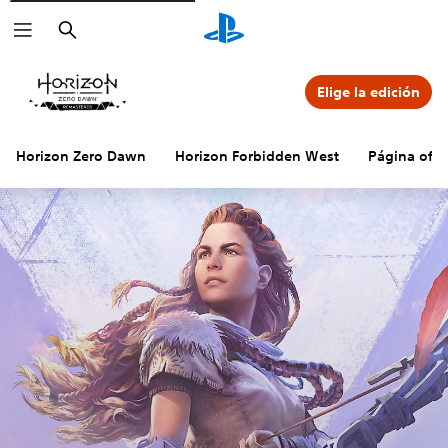
Buscar
Elige la edición
Horizon Zero Dawn
Horizon Forbidden West
Página ofic