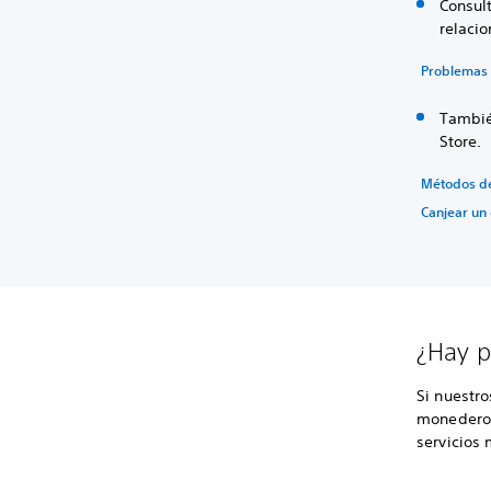
Consul
relacio
Problemas 
Tambié
Store.
Métodos d
Canjear un
¿Hay p
Si nuestr
monedero.
servicios