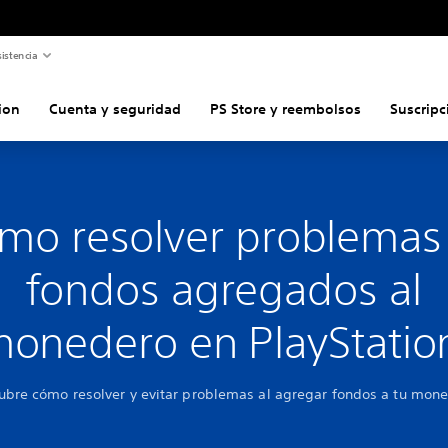
istencia
ion
Cuenta y seguridad
PS Store y reembolsos
Suscripc
mo resolver problemas
fondos agregados al
onedero en PlayStati
ubre cómo resolver y evitar problemas al agregar fondos a tu mone