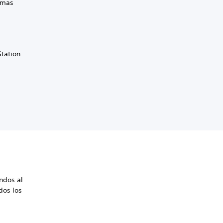
lemas
tation
ndos al
dos los