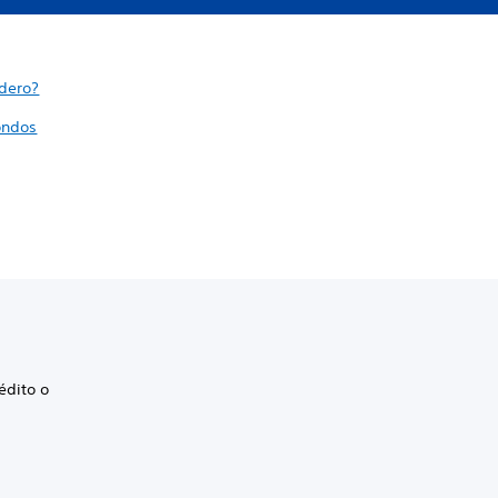
dero?
ondos
édito o