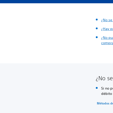
¿No se
¿Hay p
¿No pu
compr
¿No se
Si no 
débito 
Métodos d