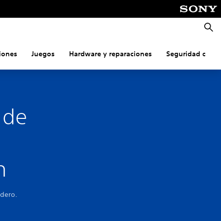
Busca
iones
Juegos
Hardware y reparaciones
Seguridad onlin
 de
on
dero.