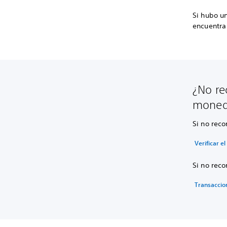
Si hubo u
encuentra 
¿No re
moned
Si no reco
Verificar e
Si no reco
Transaccio