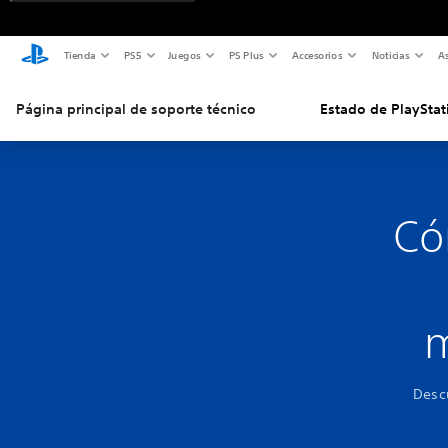
Tienda
PS5
Juegos
PS Plus
Accesorios
Noticias
As
Página principal de soporte técnico
Estado de PlayStat
Có
m
Desc